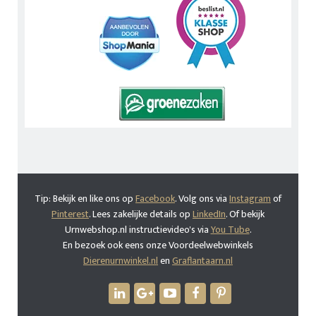
Tip: Bekijk en like ons op
Facebook
. Volg ons via
Instagram
of
Pinterest
. Lees zakelijke details op
LinkedIn
. Of bekijk
Urnwebshop.nl instructievideo's via
You Tube
.
En bezoek ook eens onze Voordeelwebwinkels
Dierenurnwinkel.nl
en
Graflantaarn.nl