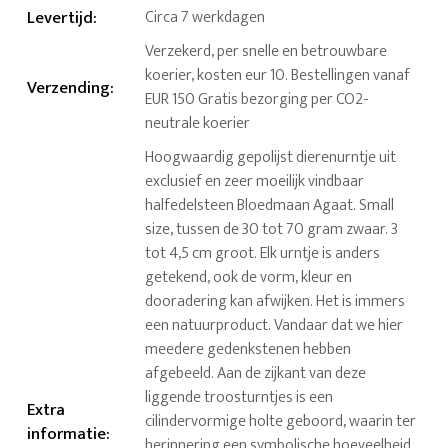
Levertijd
:
Circa 7 werkdagen
Verzekerd, per snelle en betrouwbare
koerier, kosten eur 10. Bestellingen vanaf
Verzending
:
EUR 150 Gratis bezorging per CO2-
neutrale koerier
Hoogwaardig gepolijst dierenurntje uit
exclusief en zeer moeilijk vindbaar
halfedelsteen Bloedmaan Agaat. Small
size, tussen de 30 tot 70 gram zwaar. 3
tot 4,5 cm groot. Elk urntje is anders
getekend, ook de vorm, kleur en
dooradering kan afwijken. Het is immers
een natuurproduct. Vandaar dat we hier
meedere gedenkstenen hebben
afgebeeld. Aan de zijkant van deze
liggende troosturntjes is een
Extra
cilindervormige holte geboord, waarin ter
informatie
:
herinnering een symbolische hoeveelheid