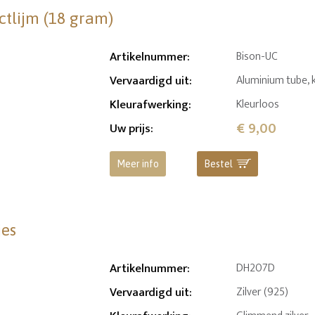
ctlijm (18 gram)
Artikelnummer
:
Bison-UC
Vervaardigd uit
:
Aluminium tube, 
Kleurafwerking
:
Kleurloos
€ 9,00
Uw prijs
:
Meer info
Bestel
jes
Artikelnummer
:
DH207D
Vervaardigd uit
:
Zilver (925)