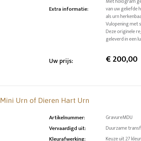
Met hologram gew
Extra informatie
:
van uw geliefde h
als urn herkenbaa
Vulopening met sc
Deze originele 
geleverd in een 
€
200,00
Uw prijs:
 Mini Urn of Dieren Hart Urn
Artikelnummer
:
GravureMDU
Vervaardigd uit
:
Duurzame transfer
Kleurafwerking
:
Keuze uit 27 kleu