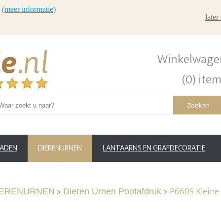
 (
meer informatie
)
late
Winkelwage
(0) ite
Zoeken
RADEN
DIERENURNEN
LANTAARNS EN GRAFDECORATIE
>
>
P660S Kleine
IERENURNEN
Dieren Urnen Pootafdruk