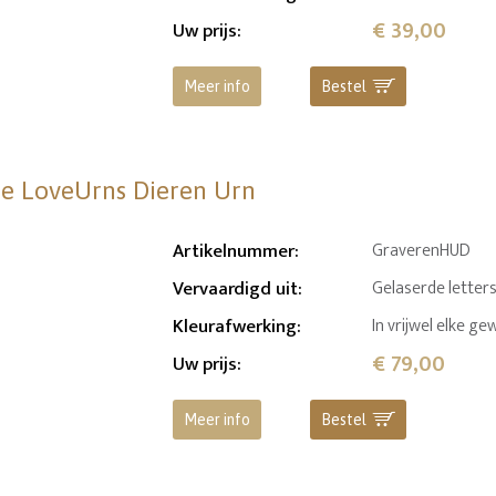
€ 39,00
Uw prijs
:
Meer info
Bestel
te LoveUrns Dieren Urn
Artikelnummer
:
GraverenHUD
Vervaardigd uit
:
Gelaserde letters
Kleurafwerking
:
In vrijwel elke g
€ 79,00
Uw prijs
:
Meer info
Bestel