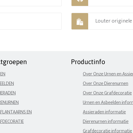
Louter originel
ctgroepen
Productinfo
NEN
Over Onze Urnen en Assi
EELDEN
Over Onze Dierenurnen
IERADEN
Over Onze Grafdecoratie
RENURNEN
Urnen en Asbeelden infor
FLANTAARNS EN
Assieraden informatie
FDECORATIE
Dierenurnen informatie
Grafdecoratie informatie