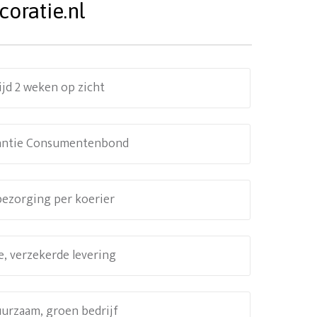
oratie.nl
ijd 2 weken op zicht
antie Consumentenbond
 bezorging per koerier
e, verzekerde levering
uurzaam, groen bedrijf