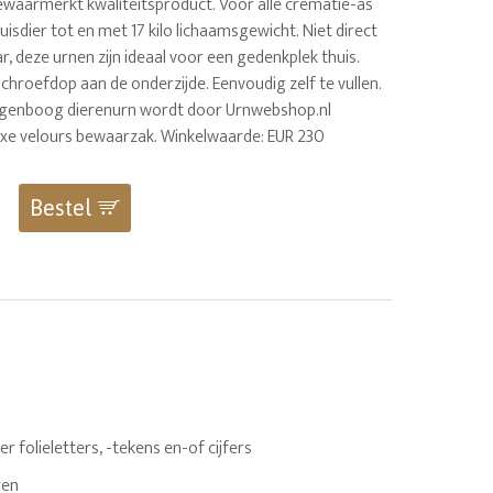
aarmerkt kwaliteitsproduct. Voor alle crematie-as
uisdier tot en met 17 kilo lichaamsgewicht. Niet direct
r, deze urnen zijn ideaal voor een gedenkplek thuis.
hroefdop aan de onderzijde. Eenvoudig zelf te vullen.
regenboog dierenurn wordt door Urnwebshop.nl
luxe velours bewaarzak. Winkelwaarde: EUR 230
Bestel
 folieletters, -tekens en-of cijfers
ren