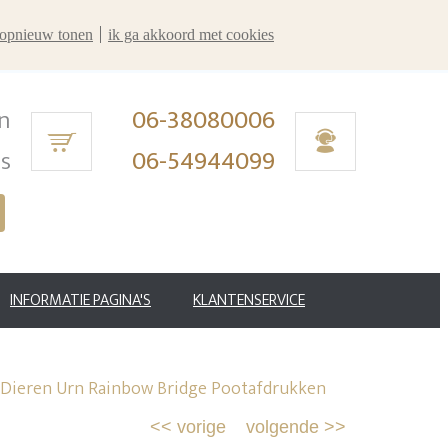
r opnieuw tonen
ik ga akkoord met cookies
n
06-38080006
ms
06-54944099
INFORMATIE PAGINA'S
KLANTENSERVICE
 Dieren Urn Rainbow Bridge Pootafdrukken
<<
vorige
volgende
>>