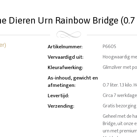
ne Dieren Urn Rainbow Bridge (0.7 l
Artikelnummer
:
P660S
Vervaardigd uit
:
Hoogwaardig me
Kleurafwerking
:
Glimzilver met 
As-inhoud, gewicht en
afmetingen
:
0.7 liter. 1.3 kilo
Levertijd
:
Circa 7 werkdag
Verzending
:
Gratis bezorging
Geheel met de ha
Bridge, uit onze 
urn met premium 