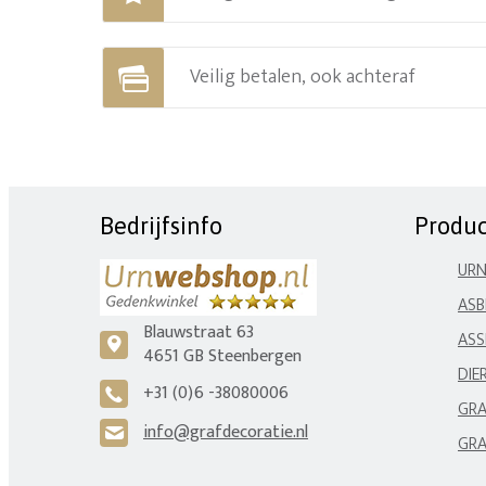
Veilig betalen, ook achteraf
Bedrijfsinfo
Produ
UR
ASB
Blauwstraat 63
ASS
c
4651 GB Steenbergen
DIE
+31 (0)6 -38080006
A
GRA
info@grafdecoratie.nl
H
GRA