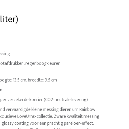
iter)
ssing
pootafdrukken, regenboogkleuren
. Hoogte: 13.5 cm, breedte: 9.5 cm
en
 per verzekerde koerier (CO2-neutrale levering)
nd vervaardigde kleine messing dieren urn Rainbow
exclusieve LoveUrns-collectie. Zware kwaliteit messing
glossy coating voor een prachtig pareloer-effect.