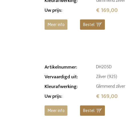
Kleurafwerking
:
Glimmend zilver
€ 169,00
Uw prijs
:
Meer info
Bestel
Artikelnummer
:
DH205D
Vervaardigd uit
:
Zilver (925)
Kleurafwerking
:
Glimmend zilver
€ 169,00
Uw prijs
:
Meer info
Bestel