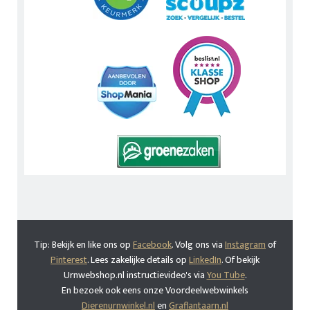
Tip: Bekijk en like ons op
Facebook
. Volg ons via
Instagram
of
Pinterest
. Lees zakelijke details op
LinkedIn
. Of bekijk
Urnwebshop.nl instructievideo's via
You Tube
.
En bezoek ook eens onze Voordeelwebwinkels
Dierenurnwinkel.nl
en
Graflantaarn.nl