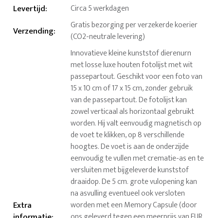
Levertijd
:
Circa 5 werkdagen
Gratis bezorging per verzekerde koerier
Verzending
:
(CO2-neutrale levering)
Innovatieve kleine kunststof dierenurn
met losse luxe houten fotolijst met wit
passepartout. Geschikt voor een foto van
15 x 10 cm of 17 x 15 cm, zonder gebruik
van de passepartout. De fotolijst kan
zowel verticaal als horizontaal gebruikt
worden. Hij valt eenvoudig magnetisch op
de voet te klikken, op 8 verschillende
hoogtes. De voet is aan de onderzijde
eenvoudig te vullen met crematie-as en te
versluiten met bijgeleverde kunststof
draaidop. De 5 cm. grote vulopening kan
na asvulling eventueel ook versloten
Extra
worden met een Memory Capsule (door
informatie
:
ons geleverd tegen een meerprijs van EUR