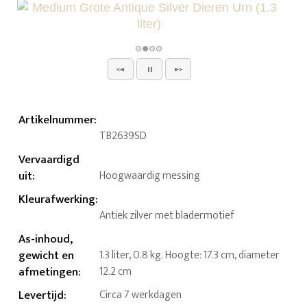
Artikelnummer
:
TB2639SD
Vervaardigd
uit
:
Hoogwaardig messing
Kleurafwerking
:
Antiek zilver met bladermotief
As-inhoud,
gewicht en
1.3 liter, 0.8 kg. Hoogte: 17.3 cm, diameter
afmetingen
:
12.2 cm
Levertijd
:
Circa 7 werkdagen