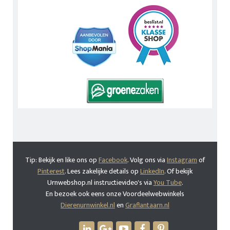
Tip: Bekijk en like ons op
Facebook
. Volg ons via
Instagram
of
Pinterest
. Lees zakelijke details op
LinkedIn
. Of bekijk
Urnwebshop.nl instructievideo's via
You Tube
.
En bezoek ook eens onze Voordeelwebwinkels
Dierenurnwinkel.nl
en
Graflantaarn.nl