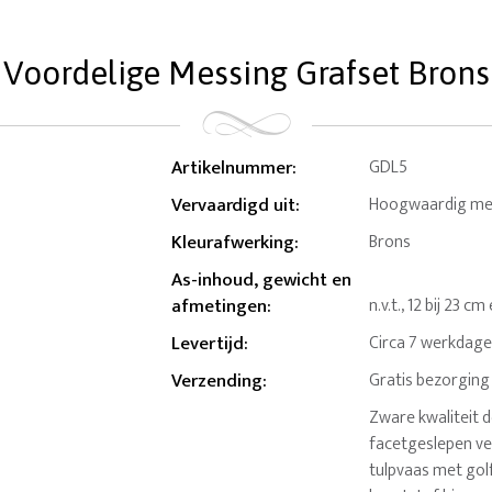
Voordelige Messing Grafset Brons
Artikelnummer
:
GDL5
Vervaardigd uit
:
Hoogwaardig me
Kleurafwerking
:
Brons
As-inhoud, gewicht en
afmetingen
:
n.v.t., 12 bij 23 cm
Levertijd
:
Circa 7 werkdag
Verzending
:
Gratis bezorging
Zware kwaliteit d
facetgeslepen ve
tulpvaas met go