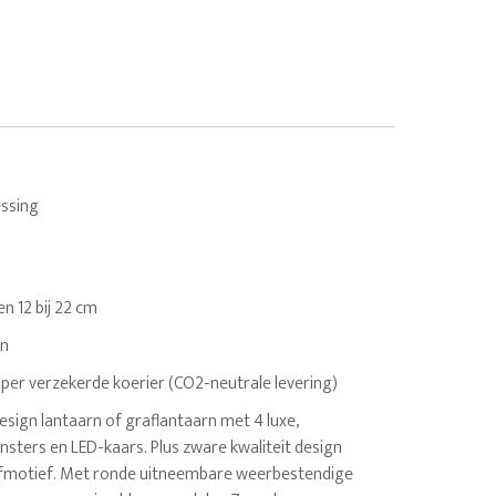
ssing
 en 12 bij 22 cm
en
 per verzekerde koerier (CO2-neutrale levering)
esign lantaarn of graflantaarn met 4 luxe,
nsters en LED-kaars. Plus zware kwaliteit design
lfmotief. Met ronde uitneembare weerbestendige