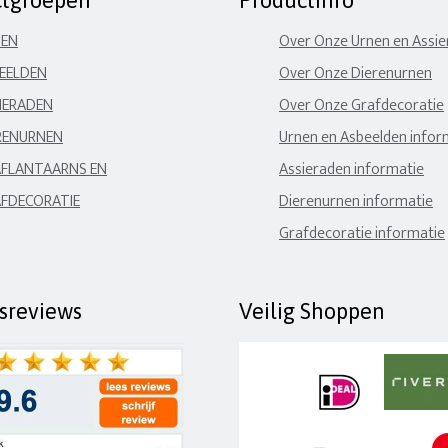
ctgroepen
Productinfo
NEN
Over Onze Urnen en Assi
EELDEN
Over Onze Dierenurnen
IERADEN
Over Onze Grafdecoratie
RENURNEN
Urnen en Asbeelden infor
FLANTAARNS EN
Assieraden informatie
FDECORATIE
Dierenurnen informatie
Grafdecoratie informatie
fsreviews
Veilig Shoppen