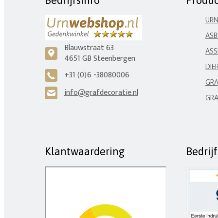
Bedrijfsinfo
Produ
UR
ASB
Blauwstraat 63
ASS
c
4651 GB Steenbergen
DIE
+31 (0)6 -38080006
A
GRA
info@grafdecoratie.nl
H
GRA
Klantwaardering
Bedrij