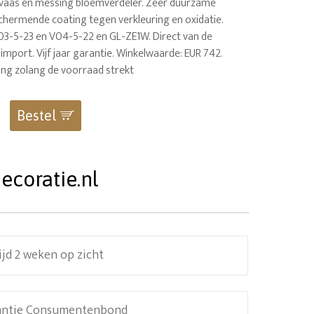
nvaas en messing bloemverdeler. Zeer duurzame
chermende coating tegen verkleuring en oxidatie.
3-5-23 en V04-5-22 en GL-ZE1W. Direct van de
import. Vijf jaar garantie. Winkelwaarde: EUR 742.
ding zolang de voorraad strekt
Bestel
ecoratie.nl
ijd 2 weken op zicht
antie Consumentenbond