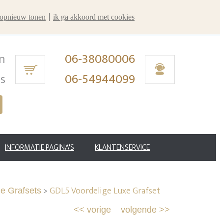
r opnieuw tonen
ik ga akkoord met cookies
n
06-38080006
ms
06-54944099
INFORMATIE PAGINA'S
KLANTENSERVICE
>
GDL5 Voordelige Luxe Grafset
ge Grafsets
<<
vorige
volgende
>>