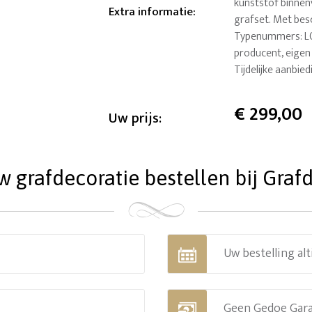
kunststof binne
Extra informatie
:
grafset. Met bes
Typenummers: L0
producent, eigen 
Tijdelijke aanbie
€
299,00
Uw prijs:
grafdecoratie bestellen bij Grafd
Uw bestelling alt
Geen Gedoe Gar