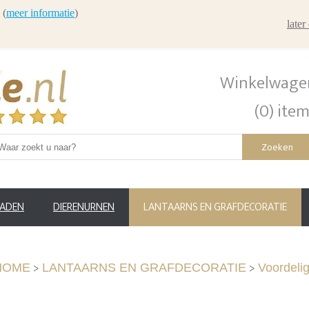
 (
meer informatie
)
late
Winkelwage
(0) ite
Zoeken
RADEN
DIERENURNEN
LANTAARNS EN GRAFDECORATIE
>
>
HOME
LANTAARNS EN GRAFDECORATIE
Voordeli