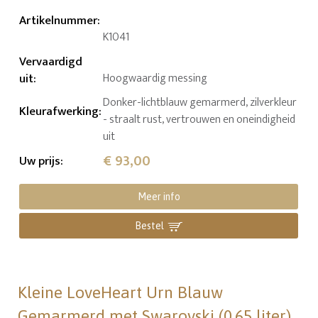
Artikelnummer
:
K1041
Vervaardigd
uit
:
Hoogwaardig messing
Donker-lichtblauw gemarmerd, zilverkleur
Kleurafwerking
:
- straalt rust, vertrouwen en oneindigheid
uit
€ 93,00
Uw prijs
:
Meer info
Bestel
Kleine LoveHeart Urn Blauw
Gemarmerd met Swarovski (0.65 liter)