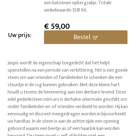
een katoenen opbergzakje. Totale
winkelwaarde: EUR 66.
€
59,00
Uw prijs:
Bestel
Jaspis wordt de eigenschap toegedicht dat het helpt
openstellen na een periode van verbittering. Het is een goede
steen om aan vrienden of familieleden te schenken die een
steuntje in de rug kunnen gebruiken. Met deze kleine hart
houdt u tevens de herinnering aan een dierbare levend. Deze
edel gedenksteen mini urn is derhalve uitermate geschikt om
onder familieleden en-of vrienden verdeeld te worden. Hij kan
eenvoudig en discreet meegedragen worden in bijvoorbeeld
uw handtas. In de steen is aan de achterzijde een opening
geboord waarin een beetje as of een haarlok kan worden
bewaard. De steen moet u zelf afdichten met een