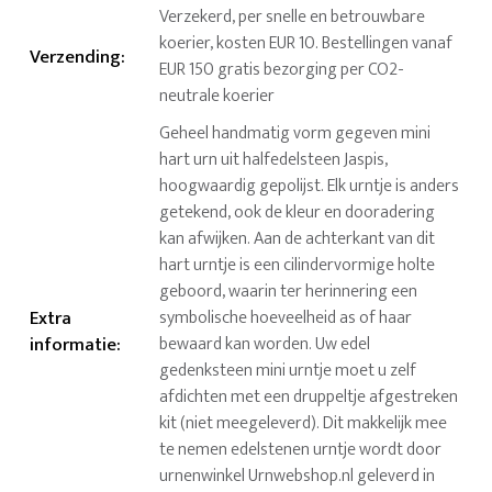
Verzekerd, per snelle en betrouwbare
koerier, kosten EUR 10. Bestellingen vanaf
Verzending
:
EUR 150 gratis bezorging per CO2-
neutrale koerier
Geheel handmatig vorm gegeven mini
hart urn uit halfedelsteen Jaspis,
hoogwaardig gepolijst. Elk urntje is anders
getekend, ook de kleur en dooradering
kan afwijken. Aan de achterkant van dit
hart urntje is een cilindervormige holte
geboord, waarin ter herinnering een
Extra
symbolische hoeveelheid as of haar
informatie
:
bewaard kan worden. Uw edel
gedenksteen mini urntje moet u zelf
afdichten met een druppeltje afgestreken
kit (niet meegeleverd). Dit makkelijk mee
te nemen edelstenen urntje wordt door
urnenwinkel Urnwebshop.nl geleverd in