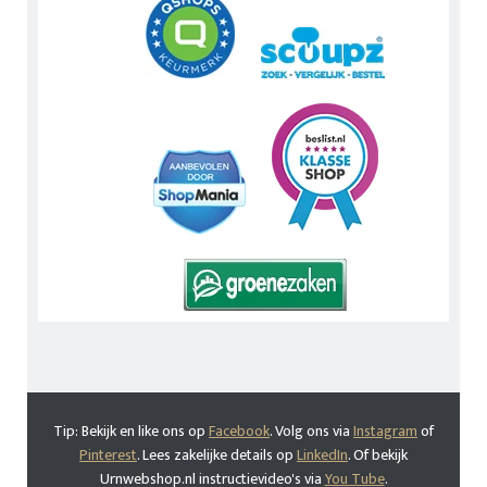
Tip: Bekijk en like ons op
Facebook
. Volg ons via
Instagram
of
Pinterest
. Lees zakelijke details op
LinkedIn
. Of bekijk
Urnwebshop.nl instructievideo's via
You Tube
.