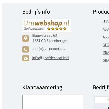
Bedrijfsinfo
Produ
UR
ASB
Blauwstraat 63
ASS
c
4651 GB Steenbergen
DIE
+31 (0)6 -38080006
A
GRA
info@grafdecoratie.nl
H
GRA
Klantwaardering
Bedrij