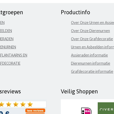
ctgroepen
Productinfo
NEN
Over Onze Urnen en Assi
EELDEN
Over Onze Dierenurnen
IERADEN
Over Onze Grafdecoratie
RENURNEN
Urnen en Asbeelden infor
FLANTAARNS EN
Assieraden informatie
FDECORATIE
Dierenurnen informatie
Grafdecoratie informatie
fsreviews
Veilig Shoppen