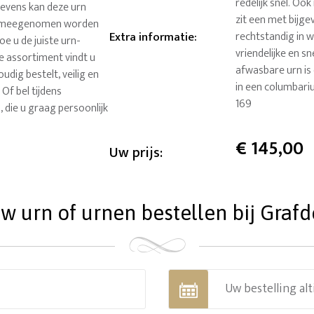
redelijk snel. Oo
 Tevens kan deze urn
zit een met bijg
Of meegenomen worden
Extra informatie
:
rechtstandig in w
oe u de juiste urn-
vriendelijke en s
re assortiment vindt u
afwasbare urn is
udig bestelt, veilig en
in een columbariu
 Of bel tijdens
169
die u graag persoonlijk
€
145,00
Uw prijs:
 urn of urnen bestellen bij Grafde
Uw bestelling alt