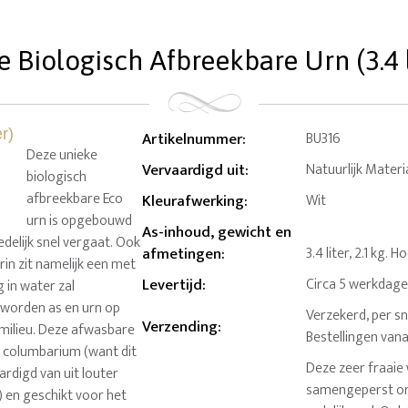
e Biologisch Afbreekbare Urn (3.4 l
Artikelnummer
:
BU316
Deze unieke
Vervaardigd uit
:
Natuurlijk Materia
biologisch
afbreekbare Eco
Kleurafwerking
:
Wit
urn is opgebouwd
As-inhoud, gewicht en
edelijk snel vergaat. Ook
afmetingen
:
3.4 liter, 2.1 kg.
rin zit namelijk een met
Levertijd
:
Circa 5 werkdag
 in water zal
o worden as en urn op
Verzekerd, per sn
Verzending
:
 milieu. Deze afwasbare
Bestellingen van
n columbarium (want dit
Deze zeer fraaie
aardigd van uit louter
samengeperst org
) en geschikt voor het