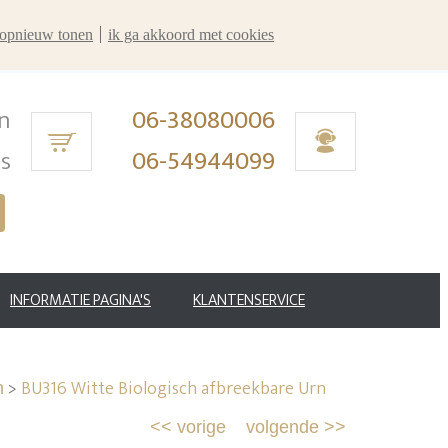
r opnieuw tonen
ik ga akkoord met cookies
n
06-38080006
ms
06-54944099
INFORMATIE PAGINA'S
KLANTENSERVICE
>
BU316 Witte Biologisch afbreekbare Urn
n
<<
vorige
volgende
>>