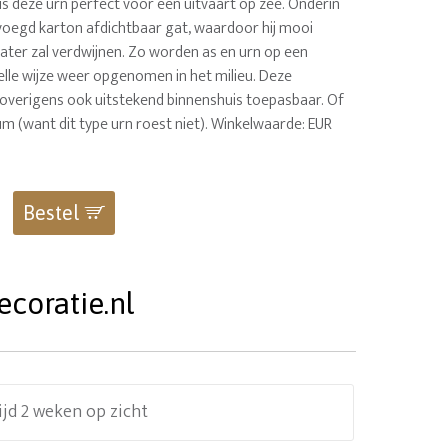
k is deze urn perfect voor een uitvaart op zee. Onderin
evoegd karton afdichtbaar gat, waardoor hij mooi
ater zal verdwijnen. Zo worden as en urn op een
nelle wijze weer opgenomen in het milieu. Deze
 overigens ook uitstekend binnenshuis toepasbaar. Of
m (want dit type urn roest niet). Winkelwaarde: EUR
Bestel
coratie.nl
ijd 2 weken op zicht