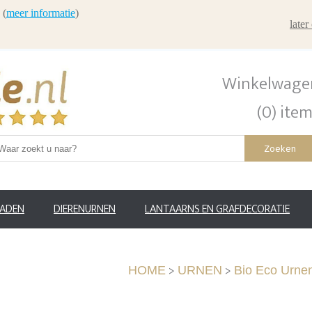
 (
meer informatie
)
late
Winkelwage
(0) ite
Zoeken
RADEN
DIERENURNEN
LANTAARNS EN GRAFDECORATIE
>
>
HOME
URNEN
Bio Eco Urne