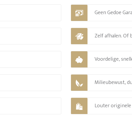
Geen Gedoe Gar
Zelf afhalen. Of
Voordelige, snell
Milieubewust, d
Louter originel