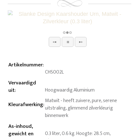
Artikelnummer
:
CHS002L
Vervaardigd
uit
:
Hoogwaardig Aluminium
Matwit - heeft zuivere, pure, serene
Kleurafwerking
:
uitstraling, glimmend zilverkleurig
binnenwerk
As-inhoud,
gewicht en
0.3 liter, 0.6 kg. Hoogte: 28.5 cm,