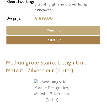
Kleurafwerking
:
uitstraling, glimmend zilverkleurig
binnenwerk
€ 819,00
Uw prijs
:
Meer info
Bestel
Mediumgrote Slanke Design Urn,
Matwit - Zilverkleur (3 liter)