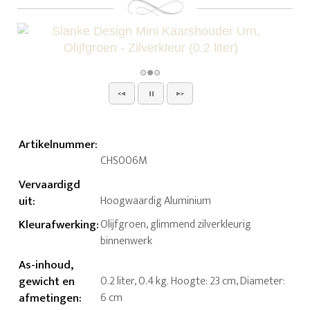
Artikelnummer
:
CHS006M
Vervaardigd
uit
:
Hoogwaardig Aluminium
Kleurafwerking
:
Olijfgroen, glimmend zilverkleurig
binnenwerk
As-inhoud,
gewicht en
0.2 liter, 0.4 kg. Hoogte: 23 cm, Diameter:
afmetingen
:
6 cm