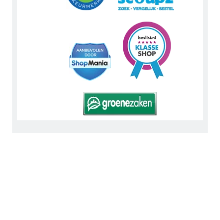
Tip: Bekijk en like ons op
Facebook
. Volg ons via
Instagram
of
Pinterest
. Lees zakelijke details op
LinkedIn
. Of bekijk
Urnwebshop.nl instructievideo's via
You Tube
.
En bezoek ook eens onze Voordeelwebwinkels
Dierenurnwinkel.nl
en
Graflantaarn.nl