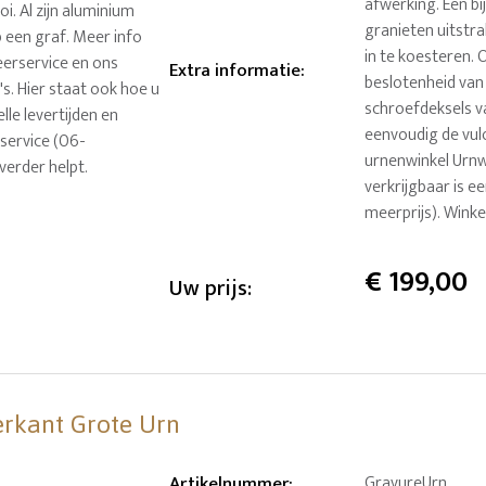
afwerking. Een b
i. Al zijn aluminium
granieten uitstra
 een graf. Meer info
in te koesteren. O
veerservice en ons
Extra informatie
:
beslotenheid van
s. Hier staat ook hoe u
schroefdeksels v
lle levertijden en
eenvoudig de vul
service (06-
urnenwinkel Urnw
verder helpt.
verkrijgbaar is e
meerprijs). Wink
€
199,00
Uw prijs:
erkant Grote Urn
Artikelnummer
:
GravureUrn