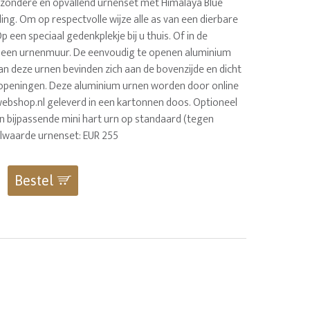
ijzondere en opvallend urnenset met Himalaya Blue
ling. Om op respectvolle wijze alle as van een dierbare
p een speciaal gedenkplekje bij u thuis. Of in de
 een urnenmuur. De eenvoudig te openen aluminium
an deze urnen bevinden zich aan de bovenzijde en dicht
openingen. Deze aluminium urnen worden door online
ebshop.nl geleverd in een kartonnen doos. Optioneel
en bijpassende mini hart urn op standaard (tegen
elwaarde urnenset: EUR 255
Bestel