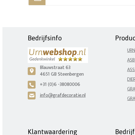
Bedrijfsinfo
Produ
UR
ASB
Blauwstraat 63
ASS
c
4651 GB Steenbergen
DIE
+31 (0)6 -38080006
A
GRA
info@grafdecoratie.nl
H
GRA
Klantwaardering
Bedrij