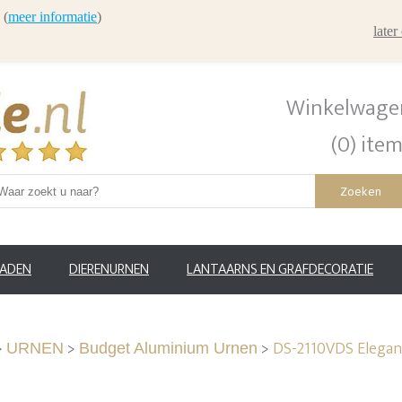
 (
meer informatie
)
late
Winkelwage
(0) ite
Zoeken
RADEN
DIERENURNEN
LANTAARNS EN GRAFDECORATIE
>
>
>
DS-2110VDS Elegan
URNEN
Budget Aluminium Urnen