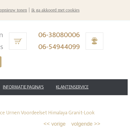
r opnieuw tonen
ik ga akkoord met cookies
n
06-38080006
ms
06-54944099
INFORMATIE PAGINA'S
KLANTENSERVICE
ce Urnen Voordeelset Himalaya Granit-Look
<<
vorige
volgende
>>