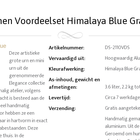
en Voordeelset Himalaya Blue Grani
Artikelnummer
:
DS-2110VDS
Deze artistieke
Vervaardigd uit
:
Hoogwaardig Al
grote urn en mini
urn uit de
Kleurafwerking
:
Himalaya Blue Gr
gerenommeerde
As-inhoud, gewicht en
Elegance collectie
afmetingen
:
3.6 liter, 2.2 kg
alig atelier, volgens
Levertijd
:
Circa 7 werkdag
acht is besteed aan de
heel handmatig
Verzending
:
Gratis aangeteke
oor hebben ze een
Handmatig gemaa
baar in hartvorm in exact
aluminium. Uit d
 nabestaanden. Deze
Geroemd om hun s
 thuis. In de