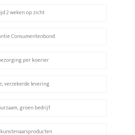
ijd 2 weken op zicht
antie Consumentenbond
 bezorging per koerier
e, verzekerde levering
uurzaam, groen bedrijf
e kunstenaarsproducten