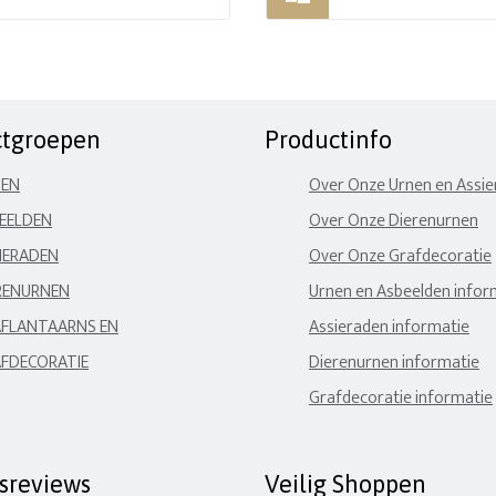
ctgroepen
Productinfo
NEN
Over Onze Urnen en Assi
EELDEN
Over Onze Dierenurnen
IERADEN
Over Onze Grafdecoratie
RENURNEN
Urnen en Asbeelden infor
FLANTAARNS EN
Assieraden informatie
FDECORATIE
Dierenurnen informatie
Grafdecoratie informatie
fsreviews
Veilig Shoppen