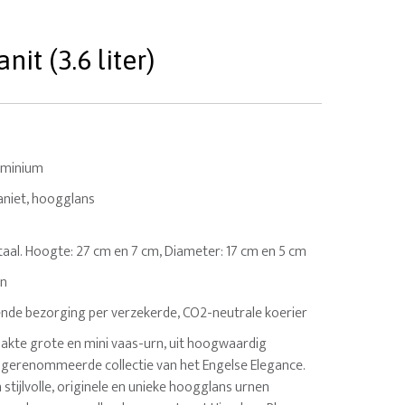
t (3.6 liter)
uminium
aniet, hoogglans
 totaal. Hoogte: 27 cm en 7 cm, Diameter: 17 cm en 5 cm
en
nde bezorging per verzekerde, CO2-neutrale koerier
kte grote en mini vaas-urn, uit hoogwaardig
e gerenommeerde collectie van het Engelse Elegance.
tijlvolle, originele en unieke hoogglans urnen