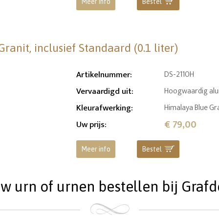
Meer info
Bestel
nit, inclusief Standaard (0.1 liter)
Artikelnummer
:
DS-2110H
Vervaardigd uit
:
Hoogwaardig alu
Kleurafwerking
:
Himalaya Blue Gra
€ 79,00
Uw prijs
:
Meer info
Bestel
 urn of urnen bestellen bij Grafde