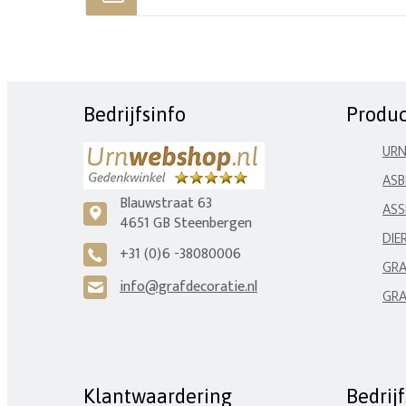
Bedrijfsinfo
Produ
UR
ASB
Blauwstraat 63
ASS
c
4651 GB Steenbergen
DIE
+31 (0)6 -38080006
A
GRA
info@grafdecoratie.nl
H
GRA
Klantwaardering
Bedrij