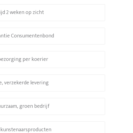
ijd 2 weken op zicht
antie Consumentenbond
 bezorging per koerier
e, verzekerde levering
uurzaam, groen bedrijf
e kunstenaarsproducten