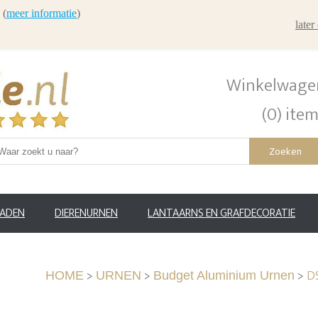
 (
meer informatie
)
late
Winkelwage
(0) ite
Zoeken
RADEN
DIERENURNEN
LANTAARNS EN GRAFDECORATIE
>
>
>
DS
HOME
URNEN
Budget Aluminium Urnen