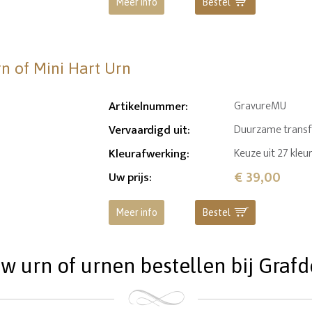
Meer info
Bestel
rn of Mini Hart Urn
Artikelnummer
:
GravureMU
Vervaardigd uit
:
Duurzame transfer
Kleurafwerking
:
Keuze uit 27 kleu
€ 39,00
Uw prijs
:
Meer info
Bestel
 urn of urnen bestellen bij Grafde