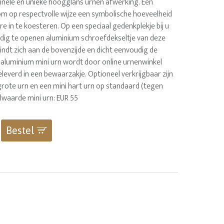
riginele en unieke hoogglans urnen afwerking. Een
 om op respectvolle wijze een symbolische hoeveelheid
re in te koesteren. Op een speciaal gedenkplekje bij u
udig te openen aluminium schroefdekseltje van deze
indt zich aan de bovenzijde en dicht eenvoudig de
 aluminium mini urn wordt door online urnenwinkel
everd in een bewaarzakje. Optioneel verkrijgbaar zijn
grote urn en een mini hart urn op standaard (tegen
lwaarde mini urn: EUR 55
Bestel