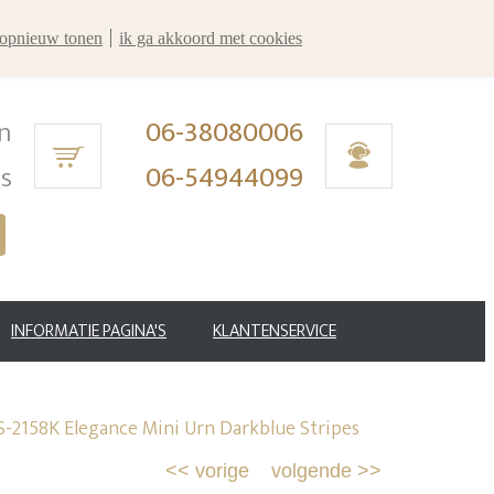
r opnieuw tonen
ik ga akkoord met cookies
n
06-38080006
ms
06-54944099
INFORMATIE PAGINA'S
KLANTENSERVICE
-2158K Elegance Mini Urn Darkblue Stripes
<<
vorige
volgende
>>