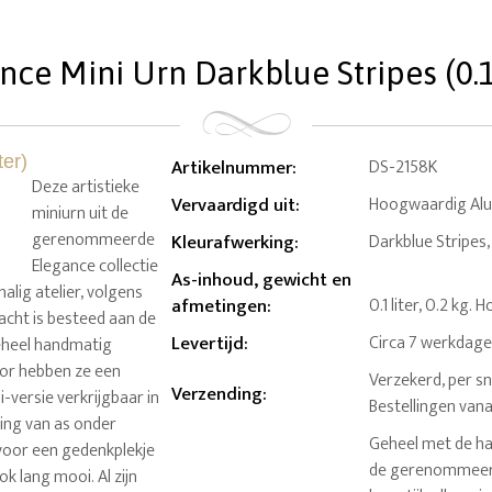
nce Mini Urn Darkblue Stripes (0.1 
Artikelnummer
:
DS-2158K
Deze artistieke
Vervaardigd uit
:
Hoogwaardig Al
miniurn uit de
gerenommeerde
Kleurafwerking
:
Darkblue Stripes
Elegance collectie
As-inhoud, gewicht en
alig atelier, volgens
afmetingen
:
0.1 liter, 0.2 kg.
acht is besteed aan de
Levertijd
:
Circa 7 werkdag
geheel handmatig
oor hebben ze een
Verzekerd, per sn
Verzending
:
i-versie verkrijgbaar in
Bestellingen van
ling van as onder
Geheel met de ha
voor een gedenkplekje
de gerenommeerd
ok lang mooi. Al zijn