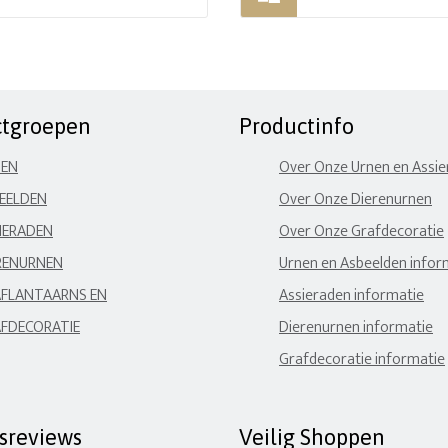
ctgroepen
Productinfo
NEN
Over Onze Urnen en Assi
EELDEN
Over Onze Dierenurnen
IERADEN
Over Onze Grafdecoratie
RENURNEN
Urnen en Asbeelden infor
FLANTAARNS EN
Assieraden informatie
FDECORATIE
Dierenurnen informatie
Grafdecoratie informatie
fsreviews
Veilig Shoppen