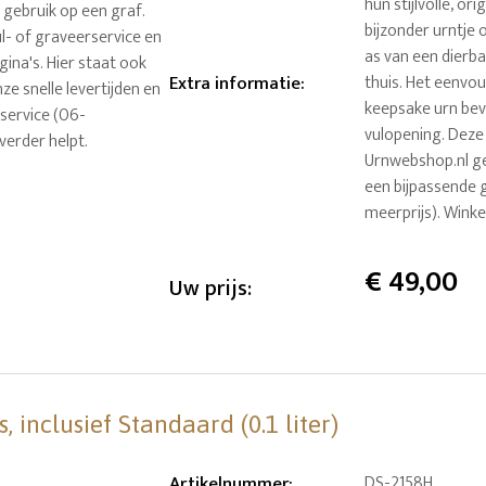
hun stijlvolle, o
gebruik op een graf.
bijzonder urntje
ul- of graveerservice en
as van een dierba
ina's. Hier staat ook
Extra informatie
:
thuis. Het eenvo
ze snelle levertijden en
keepsake urn bev
service (06-
vulopening. Deze
verder helpt.
Urnwebshop.nl gel
een bijpassende 
meerprijs). Winke
€
49,00
Uw prijs:
 inclusief Standaard (0.1 liter)
Artikelnummer
:
DS-2158H