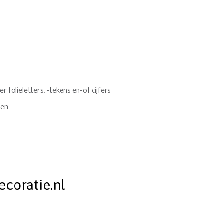
 folieletters, -tekens en-of cijfers
ren
coratie.nl