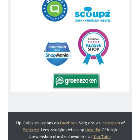
Tip: Bekijk en like ons op
Facebook
. Volg ons via
Instagram
of
Pinterest
. Lees zakelijke details op
LinkedIn
. Of bekijk
Urnwebshop.nl instructievideo's via
You Tube
.