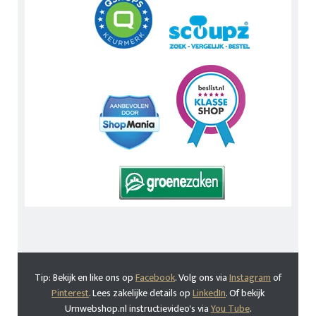
Tip: Bekijk en like ons op
Facebook
. Volg ons via
Instagram
of
Pinterest
. Lees zakelijke details op
LinkedIn
. Of bekijk
Urnwebshop.nl instructievideo's via
You Tube
.