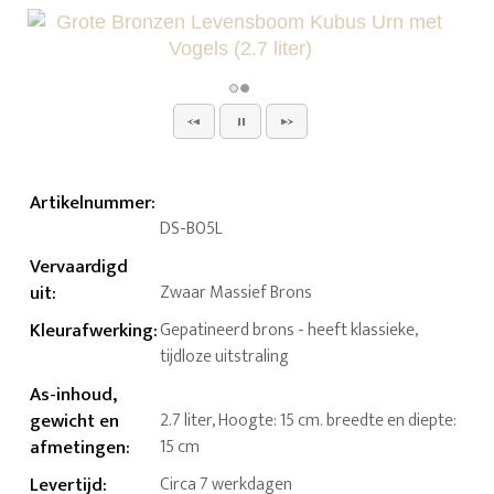
Artikelnummer
:
DS-B05L
Vervaardigd
uit
:
Zwaar Massief Brons
Kleurafwerking
:
Gepatineerd brons - heeft klassieke,
tijdloze uitstraling
As-inhoud,
gewicht en
2.7 liter, Hoogte: 15 cm. breedte en diepte:
afmetingen
:
15 cm
Levertijd
:
Circa 7 werkdagen