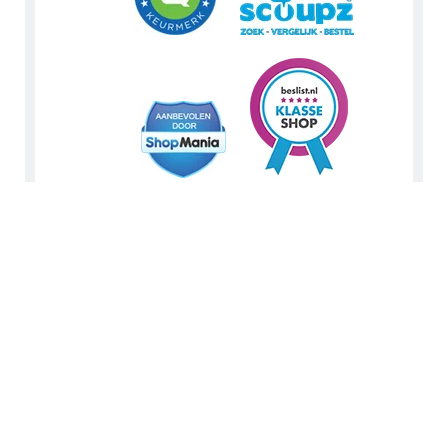
Tip: Bekijk en like ons op
Facebook
. Volg ons via
Instagram
of
Pinterest
. Lees zakelijke details op
LinkedIn
. Of bekijk
Urnwebshop.nl instructievideo's via
You Tube
.
En bezoek ook eens onze Voordeelwebwinkels
Dierenurnwinkel.nl
en
Graflantaarn.nl