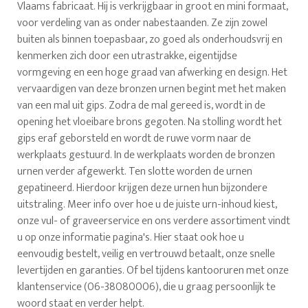
Vlaams fabricaat. Hij is verkrijgbaar in groot en mini formaat,
voor verdeling van as onder nabestaanden. Ze zijn zowel
buiten als binnen toepasbaar, zo goed als onderhoudsvrij en
kenmerken zich door een utrastrakke, eigentijdse
vormgeving en een hoge graad van afwerking en design. Het
vervaardigen van deze bronzen urnen begint met het maken
van een mal uit gips. Zodra de mal gereed is, wordt in de
opening het vloeibare brons gegoten. Na stolling wordt het
gips eraf geborsteld en wordt de ruwe vorm naar de
werkplaats gestuurd. In de werkplaats worden de bronzen
urnen verder afgewerkt. Ten slotte worden de urnen
gepatineerd. Hierdoor krijgen deze urnen hun bijzondere
uitstraling. Meer info over hoe u de juiste urn-inhoud kiest,
onze vul- of graveerservice en ons verdere assortiment vindt
u op onze informatie pagina's. Hier staat ook hoe u
eenvoudig bestelt, veilig en vertrouwd betaalt, onze snelle
levertijden en garanties. Of bel tijdens kantooruren met onze
klantenservice (06-38080006), die u graag persoonlijk te
woord staat en verder helpt.