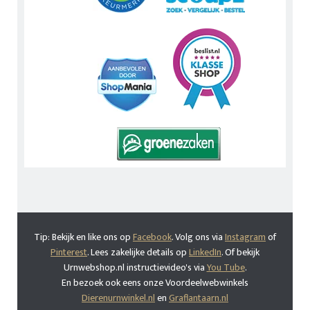
Tip: Bekijk en like ons op
Facebook
. Volg ons via
Instagram
of
Pinterest
. Lees zakelijke details op
LinkedIn
. Of bekijk
Urnwebshop.nl instructievideo's via
You Tube
.
En bezoek ook eens onze Voordeelwebwinkels
Dierenurnwinkel.nl
en
Graflantaarn.nl