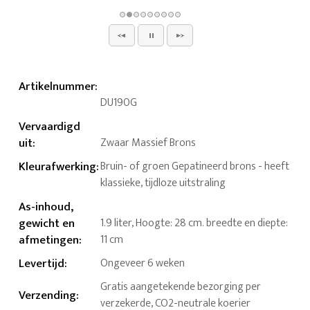
Artikelnummer
:
DU190G
Vervaardigd
uit
:
Zwaar Massief Brons
Kleurafwerking
:
Bruin- of groen Gepatineerd brons - heeft
klassieke, tijdloze uitstraling
As-inhoud,
gewicht en
1.9 liter, Hoogte: 28 cm. breedte en diepte:
afmetingen
:
11 cm
Levertijd
:
Ongeveer 6 weken
Gratis aangetekende bezorging per
Verzending
:
verzekerde, CO2-neutrale koerier