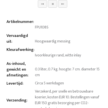
Artikelnummer
:
FPU108S
Vervaardigd
uit
:
Hoogwaardig messing
Kleurafwerking
:
Ivoorkleurige rand, witte inlay
As-inhoud,
gewicht en
0.3 liter, 0.7 kg. hoogte: 7 cm. diameter 15
afmetingen
:
cm
Levertijd
:
Circa 5 werkdagen
Verzekerd, per snelle en betrouwbare
koerier, kosten EUR 10. Bestellingen vanaf
Verzending
:
EUR 150 gratis bezorging per CO2-