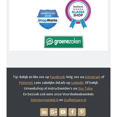
Tip: Bekijk en like ons op
Facebook
. Volg ons via
Instagram
of
Pinterest
. Lees zakelijke details op
LinkedIn
. Of bekijk
Urnwebshop.nl instructievideo's via
You Tube
.
En bezoek ook eens onze Voordeelwebwinkels
Dierenurnwinkel.nl
en
Graflantaarn.nl