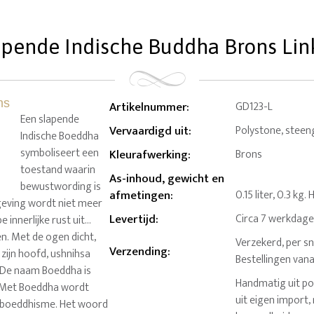
pende Indische Buddha Brons Links
Artikelnummer
:
GD123-L
Een slapende
Vervaardigd uit
:
Polystone, steeng
Indische Boeddha
symboliseert een
Kleurafwerking
:
Brons
toestand waarin
As-inhoud, gewicht en
bewustwording is
afmetingen
:
0.15 liter, 0.3 kg
geving wordt niet meer
Levertijd
:
Circa 7 werkdag
nnerlijke rust uit...
ven. Met de ogen dicht,
Verzekerd, per sn
Verzending
:
 zijn hoofd, ushnihsa
Bestellingen van
t. De naam Boeddha is
Handmatig uit po
n. Met Boeddha wordt
uit eigen import,
t boeddhisme. Het woord