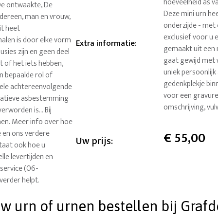
hoeveelheid as van
 De ontwaakte, De
Deze mini urn hee
edereen, man en vrouw,
onderzijde - met 
it heet
exclusief voor u 
halen is door elke vorm
Extra informatie
:
gemaakt uit een m
usies zijn en geen deel
gaat gewijd met 
t of het iets hebben,
uniek persoonlij
Een bepaalde rol of
gedenkplekje binn
 vele achtereenvolgende
voor een gravure
rnatieve asbestemming
omschrijving, vul
erworden is... Bij
nen. Meer info over hoe
ce en ons verdere
€
55,00
Uw prijs:
staat ook hoe u
lle levertijden en
service (06-
verder helpt.
 urn of urnen bestellen bij Grafde