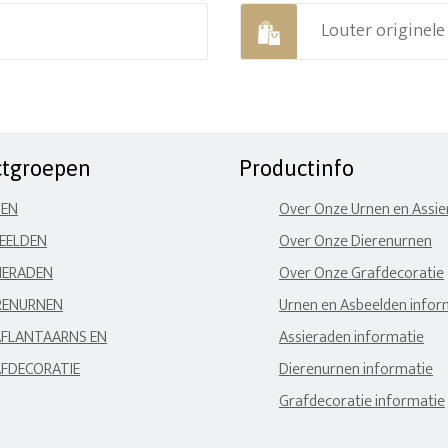
Louter originel
ctgroepen
Productinfo
NEN
Over Onze Urnen en Assi
EELDEN
Over Onze Dierenurnen
IERADEN
Over Onze Grafdecoratie
RENURNEN
Urnen en Asbeelden infor
FLANTAARNS EN
Assieraden informatie
FDECORATIE
Dierenurnen informatie
Grafdecoratie informatie