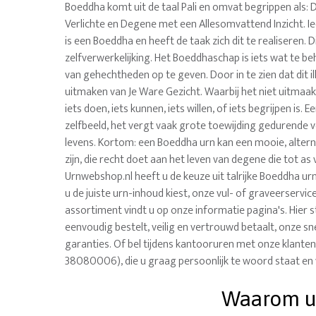
Boeddha komt uit de taal Pali en omvat begrippen als:
Verlichte en Degene met een Allesomvattend Inzicht. I
is een Boeddha en heeft de taak zich dit te realiseren. D
zelfverwerkelijking. Het Boeddhaschap is iets wat te be
van gehechtheden op te geven. Door in te zien dat dit ill
uitmaken van Je Ware Gezicht. Waarbij het niet uitmaak
iets doen, iets kunnen, iets willen, of iets begrijpen is. 
zelfbeeld, het vergt vaak grote toewijding gedurende
levens. Kortom: een Boeddha urn kan een mooie, alte
zijn, die recht doet aan het leven van degene die tot as v
Urnwebshop.nl heeft u de keuze uit talrijke Boeddha ur
u de juiste urn-inhoud kiest, onze vul- of graveerservi
assortiment vindt u op onze informatie pagina's. Hier 
eenvoudig bestelt, veilig en vertrouwd betaalt, onze sne
garanties. Of bel tijdens kantooruren met onze klanten
38080006), die u graag persoonlijk te woord staat en 
Waarom uw