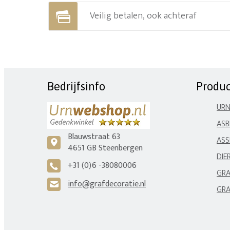
Veilig betalen, ook achteraf
Bedrijfsinfo
Produ
UR
ASB
Blauwstraat 63
ASS
c
4651 GB Steenbergen
DIE
+31 (0)6 -38080006
A
GRA
info@grafdecoratie.nl
H
GRA