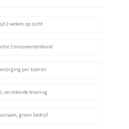
ijd 2 weken op zicht
antie Consumentenbond
 bezorging per koerier
e, verzekerde levering
uurzaam, groen bedrijf