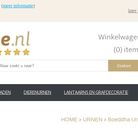
 (
meer informatie
)
late
Winkelwage
(0) ite
Zoeken
RADEN
DIERENURNEN
LANTAARNS EN GRAFDECORATIE
>
>
HOME
URNEN
Boeddha Ur