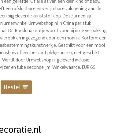
 een geliefde. Of alle as van een klein kind of baby.
ft een afsluitbare en verlijmbare vulopening aan de
een bijgeleverde kunststof dop. Deze urnen zijn
en urnenwinkel Urnwebshop.nl in China per stuk
al. Dit Boeddha urntje wordt voor hij in de verpakking
wierook en ingezegend door een monnik. Kortom: een
k asbestemmingskunstwerkje. Geschikt voor een mooi
enshuis of een beschut plekje buiten, niet geschikt
. Wordt door Urnwebshop.nl geleverd inclusief
wijzer en tube secondelijm. Winkelwaarde: EUR 65
Bestel
coratie.nl