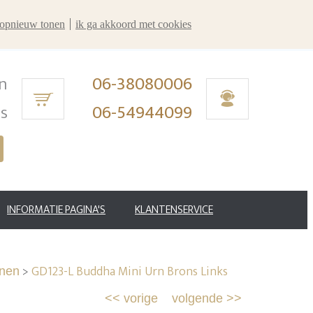
r opnieuw tonen
ik ga akkoord met cookies
n
06-38080006
ms
06-54944099
INFORMATIE PAGINA'S
KLANTENSERVICE
>
GD123-L Buddha Mini Urn Brons Links
nen
<<
vorige
volgende
>>