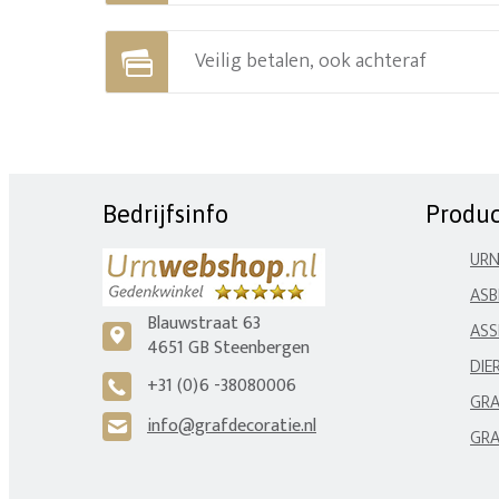
Veilig betalen, ook achteraf
Bedrijfsinfo
Produ
UR
ASB
Blauwstraat 63
ASS
c
4651 GB Steenbergen
DIE
+31 (0)6 -38080006
A
GRA
info@grafdecoratie.nl
H
GRA