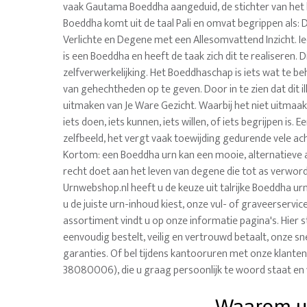
vaak Gautama Boeddha aangeduid, de stichter van he
Boeddha komt uit de taal Pali en omvat begrippen als:
Verlichte en Degene met een Allesomvattend Inzicht. I
is een Boeddha en heeft de taak zich dit te realiseren. D
zelfverwerkelijking. Het Boeddhaschap is iets wat te be
van gehechtheden op te geven. Door in te zien dat dit ill
uitmaken van Je Ware Gezicht. Waarbij het niet uitmaak
iets doen, iets kunnen, iets willen, of iets begrijpen is. 
zelfbeeld, het vergt vaak toewijding gedurende vele a
Kortom: een Boeddha urn kan een mooie, alternatieve 
recht doet aan het leven van degene die tot as verworden
Urnwebshop.nl heeft u de keuze uit talrijke Boeddha ur
u de juiste urn-inhoud kiest, onze vul- of graveerservi
assortiment vindt u op onze informatie pagina's. Hier 
eenvoudig bestelt, veilig en vertrouwd betaalt, onze sne
garanties. Of bel tijdens kantooruren met onze klanten
38080006), die u graag persoonlijk te woord staat en 
Waarom uw