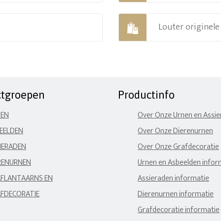
Louter originel
ctgroepen
Productinfo
NEN
Over Onze Urnen en Assi
EELDEN
Over Onze Dierenurnen
IERADEN
Over Onze Grafdecoratie
RENURNEN
Urnen en Asbeelden infor
FLANTAARNS EN
Assieraden informatie
FDECORATIE
Dierenurnen informatie
Grafdecoratie informatie