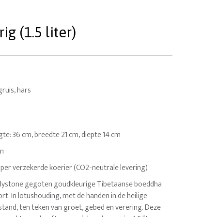
 (1.5 liter)
ruis, hars
oogte: 36 cm, breedte 21 cm, diepte 14 cm
en
 per verzekerde koerier (CO2-neutrale levering)
olystone gegoten goudkleurige Tibetaanse boeddha
ort. In lotushouding, met de handen in de heilige
and, ten teken van groet, gebed en verering. Deze