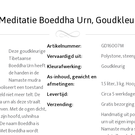
Meditatie Boeddha Urn, Goudkleurig
Artikelnummer
:
GD16007M
Deze goudkleurige
Vervaardigd uit
:
Polystone, steeng
Tibetaanse
Boeddha Urn heeft
Kleurafwerking
:
Goudkleurig
de handen in de
As-inhoud, gewicht en
Namaste mudra
afmetingen
:
1.5 liter, 3 kg. H
boliseert een toestand
Levertijd
:
Circa 5 werkdag
d niet meer telt. De
urn als deze straalt
Verzending
:
Gratis bezorging
 leven. Met de ogen dicht,
Handmatig uit p
 zijn hoofd, ushnihsa
urn uit eigen imp
t. De naam Boeddha is
Namaste mudra st
n. Met Boeddha wordt