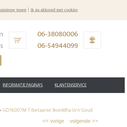
r opnieuw tonen
ik ga akkoord met cookies
n
06-38080006
ms
06-54944099
INFORMATIE PAGINA'S
KLANTENSERVICE
>
GD16007M Tibetaanse Boeddha Urn Goud
<<
vorige
volgende
>>