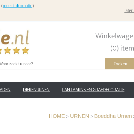
 (
meer informatie
)
late
Winkelwage
(0) ite
Zoeken
RADEN
DIERENURNEN
LANTAARNS EN GRAFDECORATIE
>
>
HOME
URNEN
Boeddha Urnen