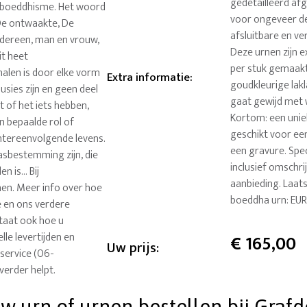
gedetailleerd afg
t boeddhisme. Het woord
voor ongeveer de 
 De ontwaakte, De
afsluitbare en ve
edereen, man en vrouw,
Deze urnen zijn e
it heet
per stuk gemaakt
halen is door elke vorm
Extra informatie
:
goudkleurige lak
usies zijn en geen deel
gaat gewijd met 
t of het iets hebben,
Kortom: een unie
Een bepaalde rol of
geschikt voor ee
chtereenvolgende levens.
een gravure. Spe
asbestemming zijn, die
inclusief omschri
 is... Bij
aanbieding. Laat
nen. Meer info over hoe
boeddha urn: EUR
ce en ons verdere
staat ook hoe u
lle levertijden en
€
165,00
Uw prijs:
service (06-
verder helpt.
 urn of urnen bestellen bij Grafde