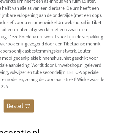
ewerkte urn heeft een as-inhoud van ruim 1.5 liter,
helft van alle as van een dierbare. De urn heeft een
rlijmbare vulopening aan de onderzijde (met een dop).
xclusief voor u en urnenwinkel Urnwebshop.nl in Tibet
 uit een mal en afgewerkt met een zwarte en
laag. Deze Boeddha urn wordt voor hij in de verpakking
wierook en ingezegend door een Tibetaanse monnik.
k persoonlijk asbestemmingskunstwerk. Louter
n mooi gedenkplekje binnenshuis, niet geschikt voor
ciale aanbieding. Wordt door Urnwebshop.nl geleverd
jving, vulwijzer en tube secondelijm. LET OP: Speciale
ste modellen, zolang de voorraad strekt! Winkelwaarde
 225
Bestel
coratie.nl