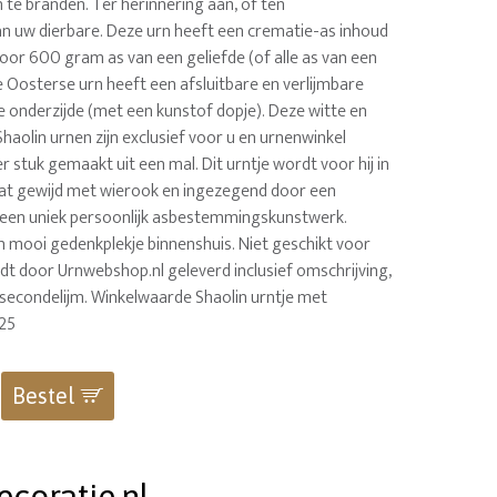
 te branden. Ter herinnering aan, of ten
n uw dierbare. Deze urn heeft een crematie-as inhoud
. Voor 600 gram as van een geliefde (of alle as van een
e Oosterse urn heeft een afsluitbare en verlijmbare
e onderzijde (met een kunstof dopje). Deze witte en
 Shaolin urnen zijn exclusief voor u en urnenwinkel
 stuk gemaakt uit een mal. Dit urntje wordt voor hij in
at gewijd met wierook en ingezegend door een
een uniek persoonlijk asbestemmingskunstwerk.
n mooi gedenkplekje binnenshuis. Niet geschikt voor
dt door Urnwebshop.nl geleverd inclusief omschrijving,
e secondelijm. Winkelwaarde Shaolin urntje met
125
Bestel
coratie.nl