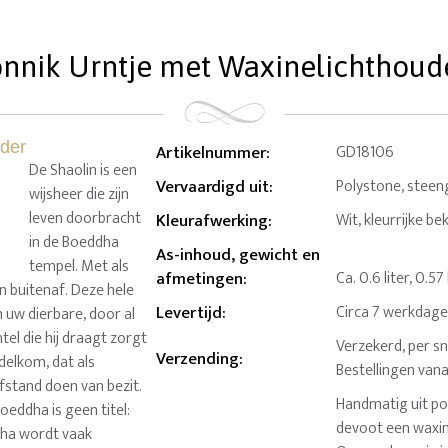
nnik Urntje met Waxinelichthouder 
Artikelnummer
:
GD18106
De Shaolin is een
Vervaardigd uit
:
Polystone, steeng
wijsheer die zijn
leven doorbracht
Kleurafwerking
:
Wit, kleurrijke be
in de Boeddha
As-inhoud, gewicht en
tempel. Met als
afmetingen
:
Ca. 0.6 liter, 0.5
n buitenaf. Deze hele
Levertijd
:
Circa 7 werkdag
 uw dierbare, door al
el die hij draagt zorgt
Verzekerd, per sn
Verzending
:
delkom, dat als
Bestellingen van
fstand doen van bezit.
Handmatig uit po
eddha is geen titel:
devoot een waxin
dha wordt vaak