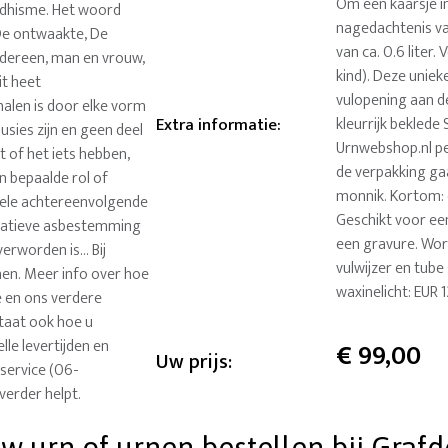
Om een kaarsje in
ddhisme. Het woord
nagedachtenis va
 De ontwaakte, De
van ca. 0.6 liter
edereen, man en vrouw,
kind). Deze uniek
it heet
vulopening aan d
halen is door elke vorm
Extra informatie
:
kleurrijk beklede
usies zijn en geen deel
Urnwebshop.nl per
t of het iets hebben,
de verpakking ga
Een bepaalde rol of
monnik. Kortom: 
 vele achtereenvolgende
Geschikt voor ee
rnatieve asbestemming
een gravure. Wor
erworden is... Bij
vulwijzer en tub
nen. Meer info over hoe
waxinelicht: EUR 
ce en ons verdere
staat ook hoe u
lle levertijden en
€
99,00
Uw prijs:
service (06-
verder helpt.
 urn of urnen bestellen bij Grafde