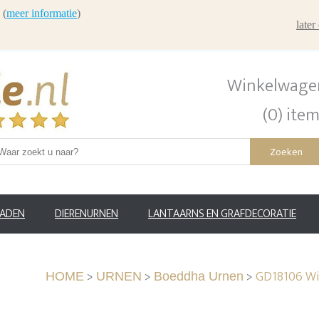
 (
meer informatie
)
late
Winkelwage
(0) ite
Zoeken
RADEN
DIERENURNEN
LANTAARNS EN GRAFDECORATIE
>
>
>
GD18106 Wi
HOME
URNEN
Boeddha Urnen