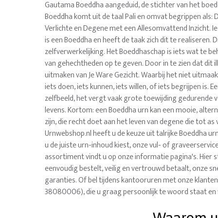
Gautama Boeddha aangeduid, de stichter van het boe
Boeddha komt uit de taal Pali en omvat begrippen als:
Verlichte en Degene met een Allesomvattend Inzicht. I
is een Boeddha en heeft de taak zich dit te realiseren. D
zelfverwerkelijking. Het Boeddhaschap is iets wat te be
van gehechtheden op te geven. Door in te zien dat dit ill
uitmaken van Je Ware Gezicht. Waarbij het niet uitmaak
iets doen, iets kunnen, iets willen, of iets begrijpen is. 
zelfbeeld, het vergt vaak grote toewijding gedurende
levens. Kortom: een Boeddha urn kan een mooie, alte
zijn, die recht doet aan het leven van degene die tot as v
Urnwebshop.nl heeft u de keuze uit talrijke Boeddha ur
u de juiste urn-inhoud kiest, onze vul- of graveerservi
assortiment vindt u op onze informatie pagina's. Hier 
eenvoudig bestelt, veilig en vertrouwd betaalt, onze sne
garanties. Of bel tijdens kantooruren met onze klanten
38080006), die u graag persoonlijk te woord staat en 
Waarom uw