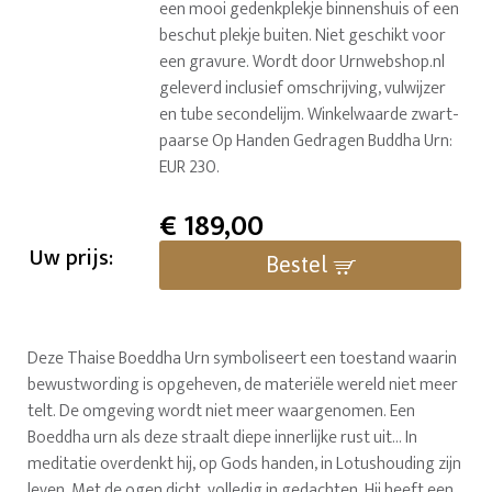
een mooi gedenkplekje binnenshuis of een
beschut plekje buiten. Niet geschikt voor
een gravure. Wordt door Urnwebshop.nl
geleverd inclusief omschrijving, vulwijzer
en tube secondelijm. Winkelwaarde zwart-
paarse Op Handen Gedragen Buddha Urn:
EUR 230.
€
189,00
Uw prijs:
Bestel
Deze Thaise Boeddha Urn symboliseert een toestand waarin
bewustwording is opgeheven, de materiële wereld niet meer
telt. De omgeving wordt niet meer waargenomen. Een
Boeddha urn als deze straalt diepe innerlijke rust uit... In
meditatie overdenkt hij, op Gods handen, in Lotushouding zijn
leven. Met de ogen dicht, volledig in gedachten. Hij heeft een