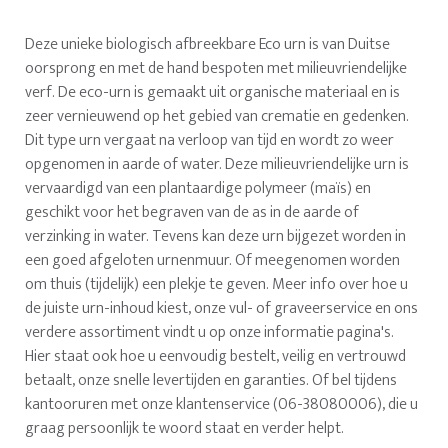
Deze unieke biologisch afbreekbare Eco urn is van Duitse
oorsprong en met de hand bespoten met milieuvriendelijke
verf. De eco-urn is gemaakt uit organische materiaal en is
zeer vernieuwend op het gebied van crematie en gedenken.
Dit type urn vergaat na verloop van tijd en wordt zo weer
opgenomen in aarde of water. Deze milieuvriendelijke urn is
vervaardigd van een plantaardige polymeer (maïs) en
geschikt voor het begraven van de as in de aarde of
verzinking in water. Tevens kan deze urn bijgezet worden in
een goed afgeloten urnenmuur. Of meegenomen worden
om thuis (tijdelijk) een plekje te geven. Meer info over hoe u
de juiste urn-inhoud kiest, onze vul- of graveerservice en ons
verdere assortiment vindt u op onze informatie pagina's.
Hier staat ook hoe u eenvoudig bestelt, veilig en vertrouwd
betaalt, onze snelle levertijden en garanties. Of bel tijdens
kantooruren met onze klantenservice (06-38080006), die u
graag persoonlijk te woord staat en verder helpt.