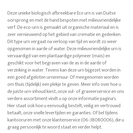
Deze unieke biologisch afbreekbare Eco urn is van Duitse
oorsprong en met de hand bespoten met milieuvriendelijke
verf. De eco-urn is gemaakt uit organische materiaal en is
zeer vernieuwend op het gebied van crematie en gedenken.
Dit type urn vergaat na verloop van tijd en wordt zo weer
opgenomen in aarde of water. Deze milieuvriendelijke urn is
vervaardigd van een plantaardige polymeer (maïs) en
geschikt voor het begraven van de as in de aarde of
verzinking in water. Tevens kan deze urn bijgezet worden in
een goed afgeloten urnenmuur. Of meegenomen worden
om thuis (tijdelijk) een plekje te geven. Meer info over hoe u
de juiste urn-inhoud kiest, onze vul- of graveerservice en ons
verdere assortiment vindt u op onze informatie pagina's.
Hier staat ook hoe u eenvoudig bestelt, veilig en vertrouwd
betaalt, onze snelle levertijden en garanties. Of bel tijdens
kantooruren met onze klantenservice (06-38080006), die u
graag persoonlijk te woord staat en verder helpt.