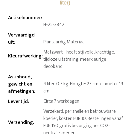
Artikelnummer
:
H-25-3842
Vervaardigd
uit
:
Plantaardig Materiaal
Matzwart - heeft stijlvolle, krachtige,
Kleurafwerking
:
tijdloze uitstraling, meerkleurige
decoband
As-inhoud,
gewicht en
4 liter, 0.7 kg. Hoogte: 27 cm, diameter 19
afmetingen
:
cm
Levertijd
:
Circa 7 werkdagen
Verzekerd, per snelle en betrouwbare
koerier, kosten EUR 10. Bestellingen vanaf
Verzending
:
EUR 150 gratis bezorging per CO2-
neutrale koerier