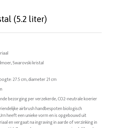
l (5.2 liter)
riaal
lmoer, Swarovski kristal
. Hoogte: 27.5 cm, diameter 21 cm
en
nde bezorging per verzekerde, CO2-neutrale koerier
riendelijke airbrush handbespoten biologisch
Urn heeft een unieke vorm en is opgebouwd uit
aal en vergaat na ingraving in aarde of verzinking in