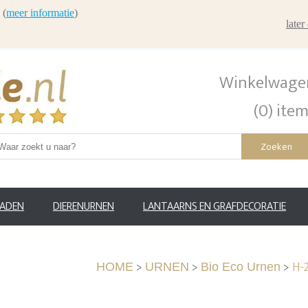
 (
meer informatie
)
late
Winkelwage
(0) ite
Zoeken
RADEN
DIERENURNEN
LANTAARNS EN GRAFDECORATIE
>
>
>
H-
HOME
URNEN
Bio Eco Urnen