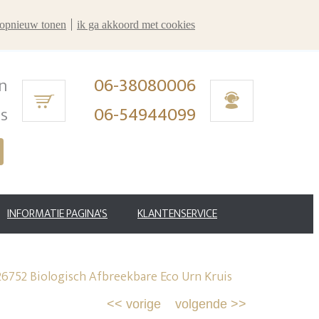
r opnieuw tonen
ik ga akkoord met cookies
n
06-38080006
ms
06-54944099
INFORMATIE PAGINA'S
KLANTENSERVICE
26752 Biologisch Afbreekbare Eco Urn Kruis
<<
vorige
volgende
>>