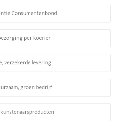
antie Consumentenbond
 bezorging per koerier
e, verzekerde levering
uurzaam, groen bedrijf
e kunstenaarsproducten