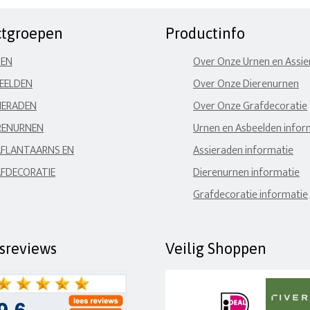
ctgroepen
Productinfo
NEN
Over Onze Urnen en Assi
EELDEN
Over Onze Dierenurnen
IERADEN
Over Onze Grafdecoratie
RENURNEN
Urnen en Asbeelden infor
FLANTAARNS EN
Assieraden informatie
FDECORATIE
Dierenurnen informatie
Grafdecoratie informatie
fsreviews
Veilig Shoppen