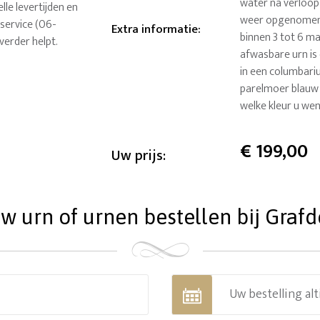
water na verloop 
lle levertijden en
weer opgenomen i
service (06-
Extra informatie
:
binnen 3 tot 6 ma
verder helpt.
afwasbare urn is
in een columbariu
parelmoer blauw 
welke kleur u we
€
199,00
Uw prijs:
 urn of urnen bestellen bij Grafde
Uw bestelling alt