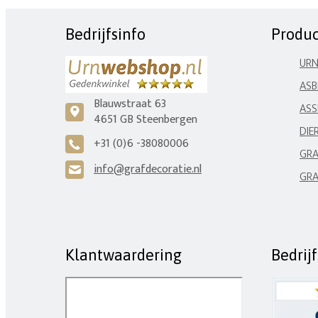
Bedrijfsinfo
Produ
UR
ASB
Blauwstraat 63
ASS
c
4651 GB Steenbergen
DIE
+31 (0)6 -38080006
A
GRA
info@grafdecoratie.nl
H
GRA
Klantwaardering
Bedrij