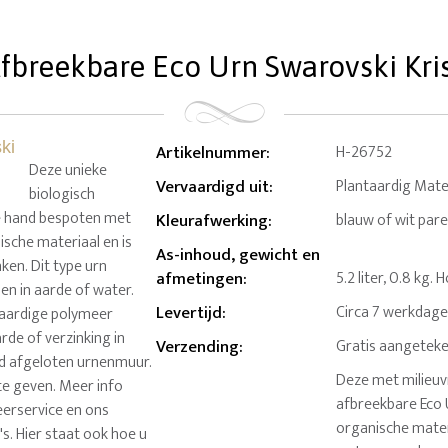
fbreekbare Eco Urn Swarovski Krista
Artikelnummer
:
H-26752
Deze unieke
Vervaardigd uit
:
Plantaardig Mate
biologisch
de hand bespoten met
Kleurafwerking
:
blauw of wit pare
ische materiaal en is
As-inhoud, gewicht en
en. Dit type urn
afmetingen
:
5.2 liter, 0.8 kg
n in aarde of water.
Levertijd
:
Circa 7 werkdag
ntaardige polymeer
rde of verzinking in
Verzending
:
Gratis aangeteke
ed afgeloten urnenmuur.
Deze met milieuv
te geven. Meer info
afbreekbare Eco 
veerservice en ons
organische materi
s. Hier staat ook hoe u