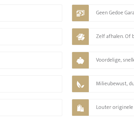
Geen Gedoe Gar
Zelf afhalen. Of
Voordelige, snell
Milieubewust, d
Louter originel