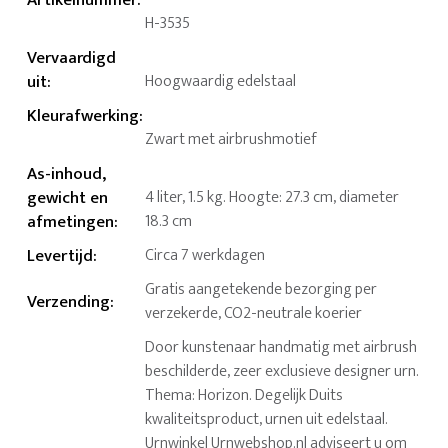
Artikelnummer
:
H-3535
Vervaardigd
uit
:
Hoogwaardig edelstaal
Kleurafwerking
:
Zwart met airbrushmotief
As-inhoud,
gewicht en
4 liter, 1.5 kg. Hoogte: 27.3 cm, diameter
afmetingen
:
18.3 cm
Levertijd
:
Circa 7 werkdagen
Gratis aangetekende bezorging per
Verzending
:
verzekerde, CO2-neutrale koerier
Door kunstenaar handmatig met airbrush
beschilderde, zeer exclusieve designer urn.
Thema: Horizon. Degelijk Duits
kwaliteitsproduct, urnen uit edelstaal.
Urnwinkel Urnwebshop.nl adviseert u om