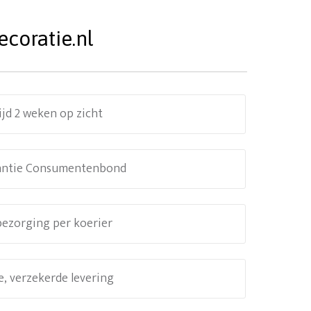
coratie.nl
ijd 2 weken op zicht
antie Consumentenbond
 bezorging per koerier
e, verzekerde levering