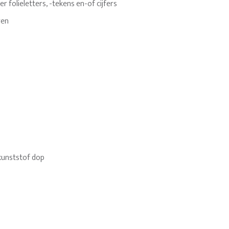
 folieletters, -tekens en-of cijfers
ren
kunststof dop