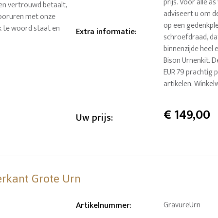
prijs. Voor alle 
 en vertrouwd betaalt,
adviseert u om de
ntooruren met onze
op een gedenkple
k te woord staat en
Extra informatie
:
schroefdraad, dat
binnenzijde heel 
Bison Urnenkit. D
EUR 79 prachtig p
artikelen. Winkel
€
149,00
Uw prijs:
erkant Grote Urn
Artikelnummer
:
GravureUrn