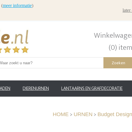
 (
meer informatie
)
late
Winkelwage
(0) ite
Zoeken
RADEN
DIERENURNEN
LANTAARNS EN GRAFDECORATIE
>
>
HOME
URNEN
Budget Design