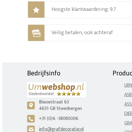
Hoogste klantwaardering: 9.7
Veilig betalen, ook achteraf
Bedrijfsinfo
Produ
UR
ASB
Blauwstraat 63
ASS
c
4651 GB Steenbergen
DIE
+31 (0)6 -38080006
A
GRA
info@grafdecoratie.nl
H