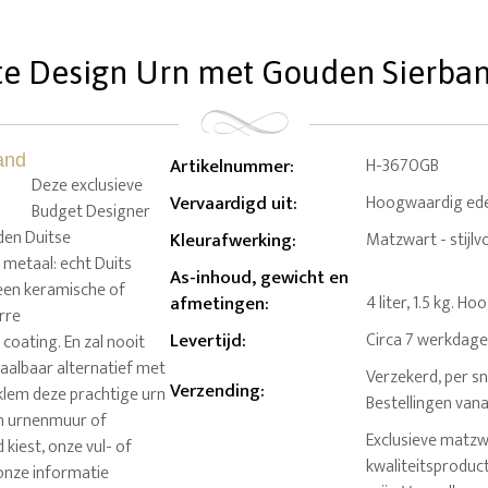
e Design Urn met Gouden Sierband 
Artikelnummer
:
H-3670GB
Deze exclusieve
Vervaardigd uit
:
Hoogwaardig ede
Budget Designer
iden Duitse
Kleurafwerking
:
Matzwart - stijlv
 metaal: echt Duits
As-inhoud, gewicht en
 een keramische of
afmetingen
:
4 liter, 1.5 kg. H
arre
Levertijd
:
Circa 7 werkdag
ating. En zal nooit
taalbaar alternatief met
Verzekerd, per sn
Verzending
:
klem deze prachtige urn
Bestellingen van
en urnenmuur of
Exclusieve matzw
kiest, onze vul- of
kwaliteitsproduct
onze informatie