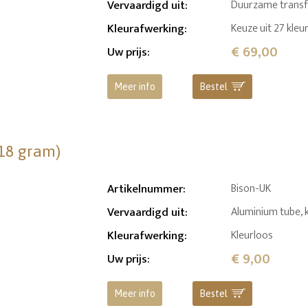
Vervaardigd uit
:
Duurzame transfer
Kleurafwerking
:
Keuze uit 27 kleu
€ 69,00
Uw prijs
:
Meer info
Bestel
(18 gram)
Artikelnummer
:
Bison-UK
Vervaardigd uit
:
Aluminium tube, 
Kleurafwerking
:
Kleurloos
€ 9,00
Uw prijs
:
Meer info
Bestel