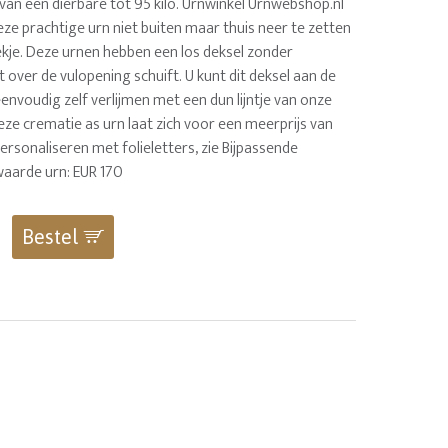
as van een dierbare tot 95 kilo. Urnwinkel Urnwebshop.nl
ze prachtige urn niet buiten maar thuis neer te zetten
kje. Deze urnen hebben een los deksel zonder
 over de vulopening schuift. U kunt dit deksel aan de
eenvoudig zelf verlijmen met een dun lijntje van onze
eze crematie as urn laat zich voor een meerprijs van
ersonaliseren met folieletters, zie Bijpassende
waarde urn: EUR 170
Bestel