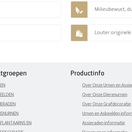
Milieubewust, d
Louter originel
ctgroepen
Productinfo
NEN
Over Onze Urnen en Assi
EELDEN
Over Onze Dierenurnen
IERADEN
Over Onze Grafdecoratie
RENURNEN
Urnen en Asbeelden infor
FLANTAARNS EN
Assieraden informatie