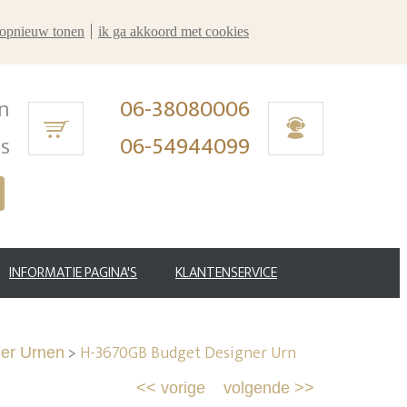
r opnieuw tonen
ik ga akkoord met cookies
n
06-38080006
ms
06-54944099
INFORMATIE PAGINA'S
KLANTENSERVICE
>
H-3670GB Budget Designer Urn
er Urnen
<<
vorige
volgende
>>