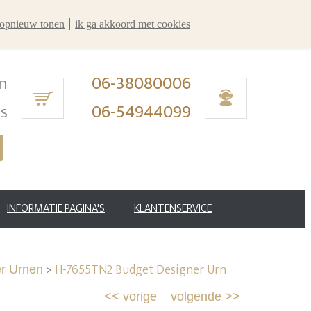
r opnieuw tonen
ik ga akkoord met cookies
n
06-38080006
ms
06-54944099
INFORMATIE PAGINA'S
KLANTENSERVICE
>
H-7655TN2 Budget Designer Urn
r Urnen
<<
vorige
volgende
>>