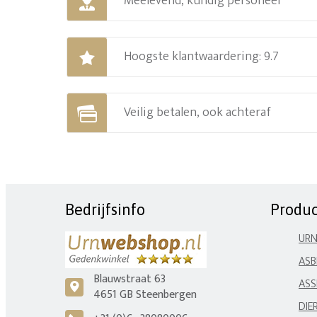
Meelevend, kundig personeel
Hoogste klantwaardering: 9.7
Veilig betalen, ook achteraf
Bedrijfsinfo
Produ
UR
ASB
Blauwstraat 63
ASS
c
4651 GB Steenbergen
DIE