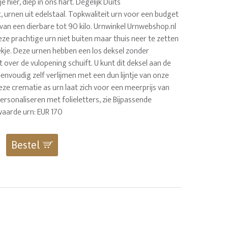
 je hier, diep in ons hart. Degelijk Duits
, urnen uit edelstaal. Topkwaliteit urn voor een budget
as van een dierbare tot 90 kilo. Urnwinkel Urnwebshop.nl
ze prachtige urn niet buiten maar thuis neer te zetten
kje. Deze urnen hebben een los deksel zonder
 over de vulopening schuift. U kunt dit deksel aan de
eenvoudig zelf verlijmen met een dun lijntje van onze
eze crematie as urn laat zich voor een meerprijs van
ersonaliseren met folieletters, zie Bijpassende
waarde urn: EUR 170
Bestel