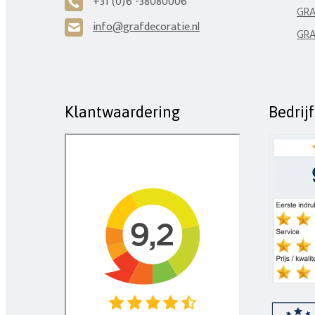
+31 (0)6 -38080006
A
GRA
info@grafdecoratie.nl
H
GRA
Klantwaardering
Bedrij