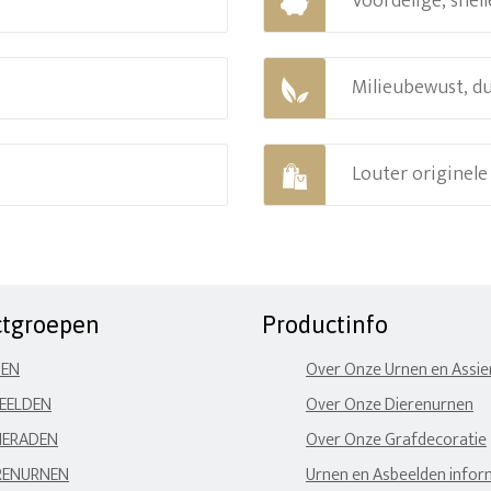
Voordelige, snell
Milieubewust, d
Louter originel
ctgroepen
Productinfo
NEN
Over Onze Urnen en Assi
EELDEN
Over Onze Dierenurnen
IERADEN
Over Onze Grafdecoratie
RENURNEN
Urnen en Asbeelden infor