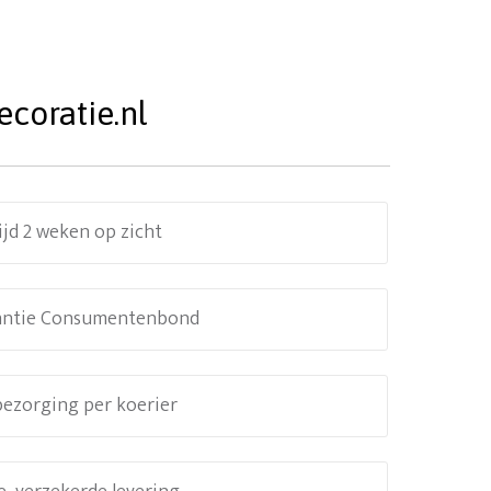
coratie.nl
ijd 2 weken op zicht
antie Consumentenbond
 bezorging per koerier