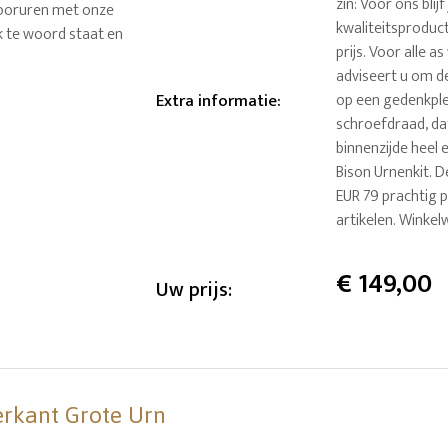
zin: Voor ons blijf
ntooruren met onze
kwaliteitsproduct
k te woord staat en
prijs. Voor alle 
adviseert u om de
Extra informatie
:
op een gedenkple
schroefdraad, dat
binnenzijde heel 
Bison Urnenkit. D
EUR 79 prachtig p
artikelen. Winkel
€
149,00
Uw prijs:
erkant Grote Urn