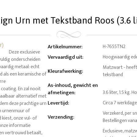
ign Urn met Tekstband Roos (3.6 li
Artikelnummer
:
H-7655TN2
Deze exclusieve
Vervaardigd uit
:
Hoogwaardig ede
lvuldig onderscheiden
waardig metaal: echt
Matzwart - heeft s
Kleurafwerking
:
ed als een keramische of
tekstband
arre
As-inhoud, gewicht en
ating. En zal nooit
afmetingen
:
3.6 liter, 1.5 kg.
taalbaar alternatief met
Levertijd
:
Circa 7 werkdag
klem deze prachtige urn
en urnenmuur of
Verzekerd, per sn
Verzending
:
kiest, onze vul- of
Bestellingen van
onze informatie
Exclusieve, matz
 en vertrouwd betaalt,