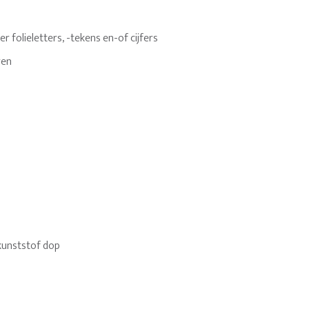
 folieletters, -tekens en-of cijfers
ren
kunststof dop