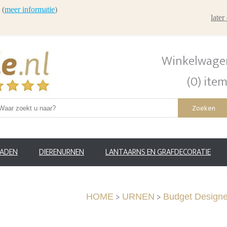
 (
meer informatie
)
late
Winkelwage
(0) ite
Zoeken
RADEN
DIERENURNEN
LANTAARNS EN GRAFDECORATIE
>
>
HOME
URNEN
Budget Designe