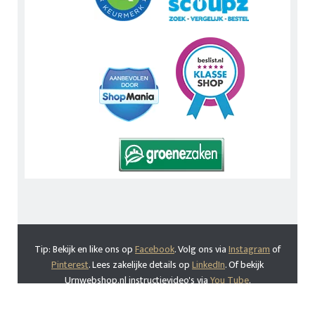
Tip: Bekijk en like ons op
Facebook
. Volg ons via
Instagram
of
Pinterest
. Lees zakelijke details op
LinkedIn
. Of bekijk
Urnwebshop.nl instructievideo's via
You Tube
.
En bezoek ook eens onze Voordeelwebwinkels
Dierenurnwinkel.nl
en
Graflantaarn.nl