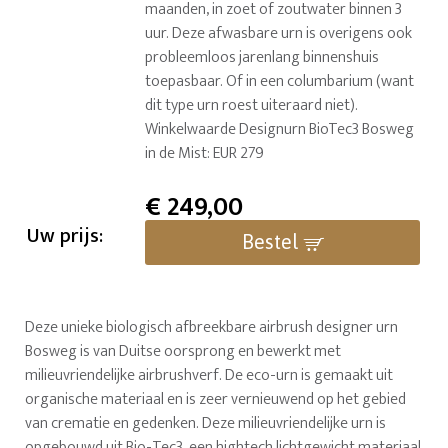
maanden, in zoet of zoutwater binnen 3
uur. Deze afwasbare urn is overigens ook
probleemloos jarenlang binnenshuis
toepasbaar. Of in een columbarium (want
dit type urn roest uiteraard niet).
Winkelwaarde Designurn BioTec3 Bosweg
in de Mist: EUR 279
€
249,00
Uw prijs:
Bestel
Deze unieke biologisch afbreekbare airbrush designer urn
Bosweg is van Duitse oorsprong en bewerkt met
milieuvriendelijke airbrushverf. De eco-urn is gemaakt uit
organische materiaal en is zeer vernieuwend op het gebied
van crematie en gedenken. Deze milieuvriendelijke urn is
opgebouwd uit Bio-Tec3, een hightech lichtgewicht materiaal