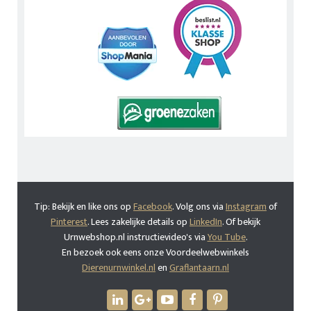
Tip: Bekijk en like ons op
Facebook
. Volg ons via
Instagram
of
Pinterest
. Lees zakelijke details op
LinkedIn
. Of bekijk
Urnwebshop.nl instructievideo's via
You Tube
.
En bezoek ook eens onze Voordeelwebwinkels
Dierenurnwinkel.nl
en
Graflantaarn.nl