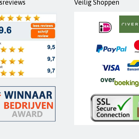
fsreviews
Veilig Shoppen