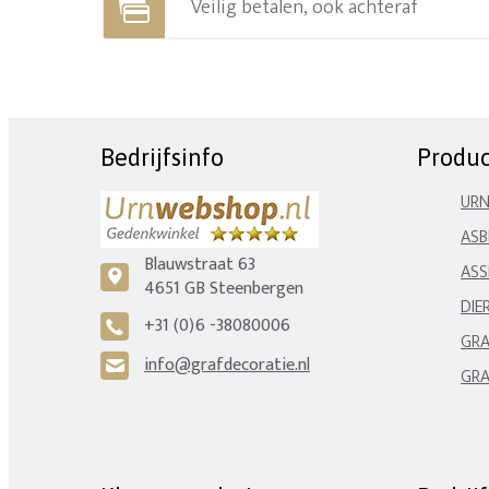
Veilig betalen, ook achteraf
Bedrijfsinfo
Produ
UR
ASB
Blauwstraat 63
ASS
c
4651 GB Steenbergen
DIE
+31 (0)6 -38080006
A
GRA
info@grafdecoratie.nl
H
GRA