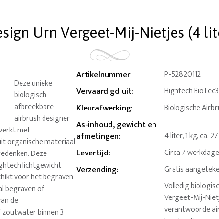
sign Urn Vergeet-Mij-Nietjes (4 lit
Artikelnummer
:
P-52820112
Deze unieke
Vervaardigd uit
:
Hightech BioTec3,
biologisch
afbreekbare
Kleurafwerking
:
Biologische Airb
airbrush designer
As-inhoud, gewicht en
ewerkt met
afmetingen
:
4 liter, 1 kg, ca. 
uit organische materiaal
Levertijd
:
Circa 7 werkdag
 gedenken. Deze
ightech lichtgewicht
Verzending
:
Gratis aangeteke
chikt voor het begraven
Volledig biologi
al begraven of
Vergeet-Mij-Nietj
van de
verantwoorde air
f zoutwater binnen 3