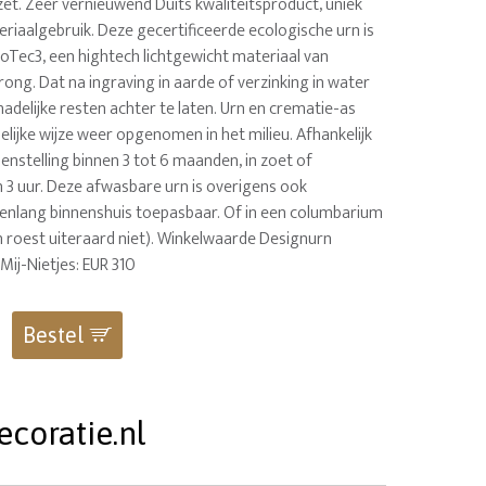
t. Zeer vernieuwend Duits kwaliteitsproduct, uniek
riaalgebruik. Deze gecertificeerde ecologische urn is
oTec3, een hightech lichtgewicht materiaal van
rong. Dat na ingraving in aarde of verzinking in water
adelijke resten achter te laten. Urn en crematie-as
lijke wijze weer opgenomen in het milieu. Afhankelijk
nstelling binnen 3 tot 6 maanden, in zoet of
 3 uur. Deze afwasbare urn is overigens ook
enlang binnenshuis toepasbaar. Of in een columbarium
n roest uiteraard niet). Winkelwaarde Designurn
Mij-Nietjes: EUR 310
Bestel
coratie.nl