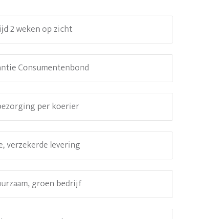
ijd 2 weken op zicht
antie Consumentenbond
 bezorging per koerier
e, verzekerde levering
uurzaam, groen bedrijf