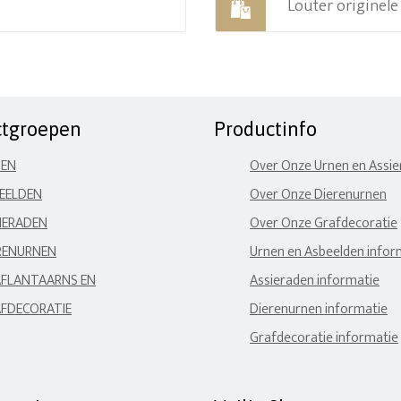
Louter originel
ctgroepen
Productinfo
NEN
Over Onze Urnen en Assi
EELDEN
Over Onze Dierenurnen
IERADEN
Over Onze Grafdecoratie
RENURNEN
Urnen en Asbeelden infor
FLANTAARNS EN
Assieraden informatie
FDECORATIE
Dierenurnen informatie
Grafdecoratie informatie