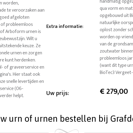
handmatig opgeze
en worden,
qua vorm en mate
ade te veroorzaken aan
opgebouwd uit Bi
n goed afgeloten
natuurlijke oorsp
 of probleemloos
Extra informatie
:
oplost zonder sch
3 of Arboform urnen is
worden op vriende
ubewustzijn. Wilt u
van de grondsame
 uitstekende keuze. Ze
zoutwater binnen
ionele urnen en zorgen
probleemloos jar
are kunt herdenken.
(want dit type ur
ul- of graveerservice en
BioTec3 Vergeet-
ina's. Hier staat ook
ze snelle levertijden en
service (06-
€
279,00
Uw prijs:
verder helpt.
 urn of urnen bestellen bij Grafde