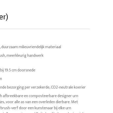
er)
 duurzaam milieuvriendelijk materiaal
rush, meerkleurig handwerk
27 bij 19.5 cm doorsnede
en
nde bezorging per verzekerde, CO2-neutrale koerier
sch afbreekbare en composteerbare designer urn
es, voor alle as van een overleden dierbare. Met
brush-verf door een kunstenaar bij elke urn