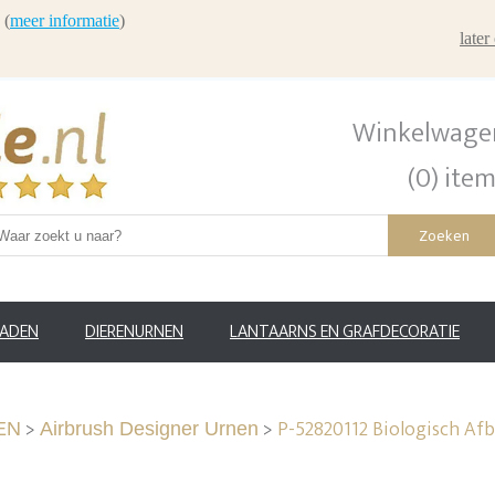
 (
meer informatie
)
late
Winkelwage
(0) ite
Zoeken
RADEN
DIERENURNEN
LANTAARNS EN GRAFDECORATIE
>
>
P-52820112 Biologisch Af
EN
Airbrush Designer Urnen