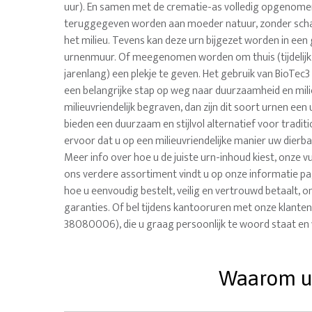
uur). En samen met de crematie-as volledig opgenom
teruggegeven worden aan moeder natuur, zonder sch
het milieu. Tevens kan deze urn bijgezet worden in ee
urnenmuur. Of meegenomen worden om thuis (tijdelijk
jarenlang) een plekje te geven. Het gebruik van BioTec
een belangrijke stap op weg naar duurzaamheid en milie
milieuvriendelijk begraven, dan zijn dit soort urnen een
bieden een duurzaam en stijlvol alternatief voor tradit
ervoor dat u op een milieuvriendelijke manier uw dierb
Meer info over hoe u de juiste urn-inhoud kiest, onze v
ons verdere assortiment vindt u op onze informatie pag
hoe u eenvoudig bestelt, veilig en vertrouwd betaalt, on
garanties. Of bel tijdens kantooruren met onze klanten
38080006), die u graag persoonlijk te woord staat en 
Waarom uw