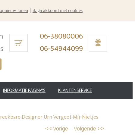
r opnieuw tonen
ik ga akkoord met cookies
n
06-38080006
ms
06-54944099
INFORMATIE PAGINA'S
KLANTENSERVICE
breekbare Designer Urn Vergeet-Mij-Nietjes
<<
vorige
volgende
>>