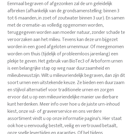
Eenmaal begraven of afgezonken zal de urn geleidelijk
afbreken (afhankelijk van de grondsamenstelling: binnen 3
tot 6 maanden, in zoet of zoutwater binnen 3 uur). En samen
met de crematie-as volledig opgenomen worden,
teruggegeven worden aan moeder natuur, zonder schade te
veroorzaken aan het milieu. Tevens kan deze urn bijgezet
worden in een goed afgeloten urnenmuur. Of meegenomen
worden om thuis (tijdelijk of probleemloos jarenlang) een
plekje te geven. Het gebruik van BioTec3 of Arboform urnen
is een belangrijke stap op weg naar duurzaamheid en
milieubewustzijn. Wilt u milieuvriendelijk begraven, dan zijn dit
soort urnen een uitstekende keuze. Ze bieden een duurzaam
en stijlvol alternatief voor traditionele urnen en zorgen
ervoor dat u op een milieuvriendelijke manier uw dierbare
kunt herdenken. Meer info over hoe u de juiste urn-inhoud
kiest, onze vul- of graveerservice en ons verdere
assortiment vindt u op onze informatie pagina's. Hier staat
ook hoe u eenvoudig bestelt, veilig en vertrouwd betaalt,
onze snelle levertijden en garanties. Of bel tijdens