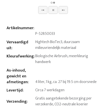
Artikelnummer
:
P-52850033
Vervaardigd
Hightech BioTec3, duurzaam
uit
:
milieuvriendelijk materiaal
Kleurafwerking
:
Biologische Airbrush, meerkleurig
handwerk
As-inhoud,
gewicht en
afmetingen
:
4 liter, 1 kg, ca. 27 bij 19.5 cm doorsnede
Levertijd
:
Circa 7 werkdagen
Gratis aangetekende bezorging per
Verzending
:
verzekerde, CO2-neutrale koerier