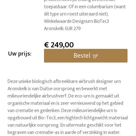
toepasbaar. Of in een columbarium (want
dit type urn roest uiteraard niet).
Winkelwaarde Designurn BioTec3
Aronskelk: EUR 279
€
249,00
Uw prijs:
Bestel
Deze unieke biologisch afbreekbare airbrush designer urn
Aronskelk is van Duitse oorsprong en bewerkt met
milieuvriendelijke airbrushverf. De eco-urn is gemaakt uit
organische materiaal en is zeer vernieuwend op het gebied
van crematie en gedenken. Deze milieuvriendelijke urn is
opgebouwd uit Bio-Tec3, een hightech lichtgewicht materiaal
van natuurlijke oorsprong. En uitermate geschikt voor het
begraven van crematie-as in aarde of verzinking in water.