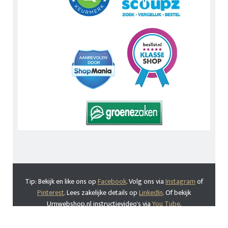
Tip: Bekijk en like ons op
Facebook
. Volg ons via
Instagram
of
Pinterest
. Lees zakelijke details op
LinkedIn
. Of bekijk
Urnwebshop.nl instructievideo's via
You Tube
.
En bezoek ook eens onze Voordeelwebwinkels
Dierenurnwinkel.nl
en
Graflantaarn.nl