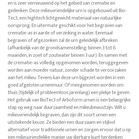
en is zeer vernieuwend op het gebied van crematie en
gedenken. Deze milieuvriendelijke urn is opgebouwd uit Bio-
Tec3, een hightech lichtgewicht materiaal van natuurlijke
oorsprong. En uitermate geschikt voor het begraven van
crematie-as in aarde of verzinking in water. Eenmaal
begraven of afgezonken zal de urn geleidelijk afbreken
(afhankelijk van de grondsamenstelling: binnen 3 tot 6
maanden, in zoet of zoutwater binnen 3 uur). En samen met
de crematie-as volledig opgenomen worden, teruggegeven
worden aan moeder natuur, zonder schade te veroorzaken
aan het milieu. Tevens kan deze urn bijgezet worden in een
goed afgeloten urnenmuur. Of meegenomen worden om
thuis (tijdelijk of probleemloos jarenlang) een plekje te geven.
Het gebruik van BioTec3 of Arboform urnen is een belangrijke
stap op weg naar duurzaamheid en milieubewustzijn. Wilt u
milieuvriendelijk begraven, dan zijn dit soort urnen een
uitstekende keuze. Ze bieden een duurzaam en stijlvol
alternatief voor traditionele urnen en zorgen ervoor dat u op
een milieuvriendelijke manier uw dierbare kunt herdenken.