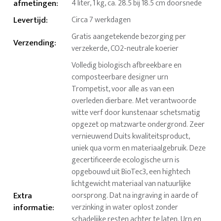
afmetingen
:
4 liter, 1 kg, ca. 28.5 bij 18.5 cm doorsnede
Levertijd
:
Circa 7 werkdagen
Gratis aangetekende bezorging per
Verzending
:
verzekerde, CO2-neutrale koerier
Volledig biologisch afbreekbare en
composteerbare designer urn
Trompetist, voor alle as van een
overleden dierbare. Met verantwoorde
witte verf door kunstenaar schetsmatig
opgezet op matzwarte ondergrond. Zeer
vernieuwend Duits kwaliteitsproduct,
uniek qua vorm en materiaalgebruik. Deze
gecertificeerde ecologische urn is
opgebouwd uit BioTec3, een hightech
lichtgewicht materiaal van natuurlijke
Extra
oorsprong. Dat na ingraving in aarde of
informatie
:
verzinking in water oplost zonder
schadelijke resten achter te laten. Urn en