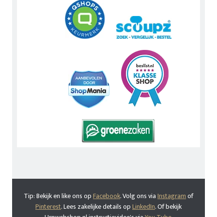
Tip: Bekijk en like ons op
Facebook
. Volg ons via
Instagram
of
Pinterest
. Lees zakelijke details op
LinkedIn
. Of bekijk