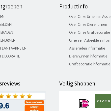
ctgroepen
Productinfo
NEN
Over Onze Urnen en Assi
EELDEN
Over Onze Dierenurnen
IERADEN
Over Onze Grafdecoratie
RENURNEN
Urnen en Asbeelden infor
FLANTAARNS EN
Assieraden informatie
FDECORATIE
Dierenurnen informatie
Grafdecoratie informatie
fsreviews
Veilig Shoppen