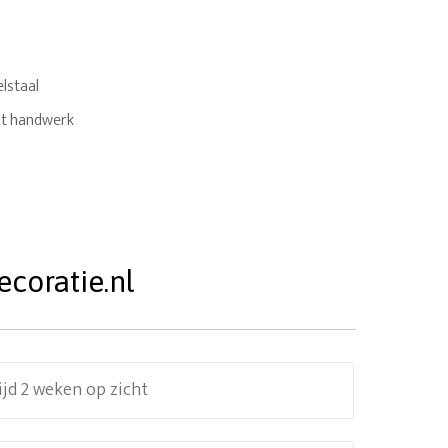
lstaal
it handwerk
coratie.nl
ijd 2 weken op zicht