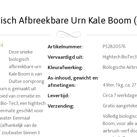
isch Afbreekbare Urn Kale Boom (4
Artikelnummer
:
P52820576
Deze unieke
Vervaardigd uit
:
Hightech BioTec3,
biologisch
afbreekbare urn
Kleurafwerking
:
Biologische Airb
Kale Boom is van
As-inhoud, gewicht en
Duitse oorsprong
afmetingen
:
4 liter, 1 kg, ca. 
-urn is gemaakt uit
Levertijd
:
Circa 7 werkdag
bied van crematie en
 Bio-Tec3, een hightech
Verzending
:
Gratis aangeteke
itermate geschikt voor
Volledig biologi
 water. Eenmaal
Boom, voor alle 
(afhankelijk van de
airbrush-verf do
f zoutwater binnen 3