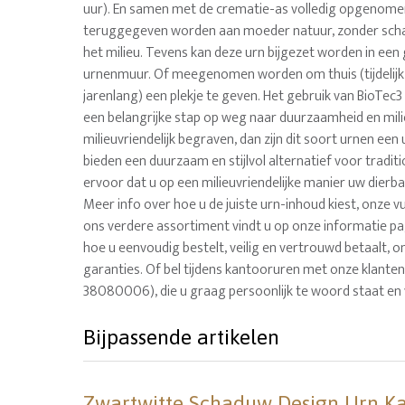
uur). En samen met de crematie-as volledig opgenom
teruggegeven worden aan moeder natuur, zonder sch
het milieu. Tevens kan deze urn bijgezet worden in ee
urnenmuur. Of meegenomen worden om thuis (tijdelijk
jarenlang) een plekje te geven. Het gebruik van BioTec
een belangrijke stap op weg naar duurzaamheid en milie
milieuvriendelijk begraven, dan zijn dit soort urnen een
bieden een duurzaam en stijlvol alternatief voor tradit
ervoor dat u op een milieuvriendelijke manier uw dierb
Meer info over hoe u de juiste urn-inhoud kiest, onze v
ons verdere assortiment vindt u op onze informatie pag
hoe u eenvoudig bestelt, veilig en vertrouwd betaalt, on
garanties. Of bel tijdens kantooruren met onze klanten
38080006), die u graag persoonlijk te woord staat en 
Bijpassende artikelen
Zwartwitte Schaduw Design Urn Kal