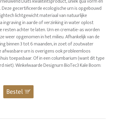
ernieuwend Duits kwaliteitsproduct, uniek qua vorm en
. Deze gecertificeerde ecologische urn is opgebouwd
hightech lichtgewicht materiaal van natuurlijke
 ingraving in aarde of verzinking in water oplost
ke resten achter te laten. Urn en crematie-as worden
ijze weer opgenomen in het milieu. Afhankelijk van de
ng binnen 3 tot 6 maanden, in zoet of zoutwater
ze afwasbare urn is overigens ook probleemloos
shuis toepasbaar. Of in een columbarium (want dit type
ard niet). Winkelwaarde Designurn BioTec3 Kale Boom:
Bestel