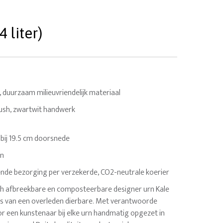
 liter)
 duurzaam milieuvriendelijk materiaal
rush, zwartwit handwerk
27 bij 19.5 cm doorsnede
en
nde bezorging per verzekerde, CO2-neutrale koerier
sch afbreekbare en composteerbare designer urn Kale
as van een overleden dierbare. Met verantwoorde
or een kunstenaar bij elke urn handmatig opgezet in