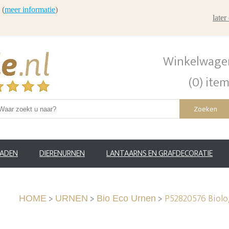
 (
meer informatie
)
late
Winkelwage
(0) ite
Zoeken
RADEN
DIERENURNEN
LANTAARNS EN GRAFDECORATIE
>
>
>
P52820576 Biolo
HOME
URNEN
Bio Eco Urnen