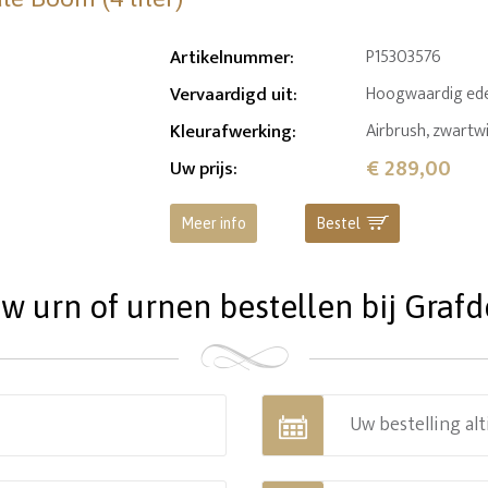
Artikelnummer
:
P15303576
Vervaardigd uit
:
Hoogwaardig ede
Kleurafwerking
:
Airbrush, zwartw
€ 289,00
Uw prijs
:
Meer info
Bestel
 urn of urnen bestellen bij Grafde
Uw bestelling alt