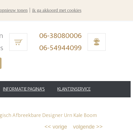
r opnieuw tonen
ik ga akkoord met cookies
n
06-38080006
ms
06-54944099
INFORMATIE PAGINA'S
KLANTENSERVICE
gisch Afbreekbare Designer Urn Kale Boom
<<
vorige
volgende
>>