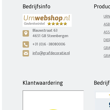
Bedrijfsinfo
Produ
UR
ASB
Blauwstraat 63
ASS
c
4651 GB Steenbergen
DIE
+31 (0)6 -38080006
A
GRA
info@grafdecoratie.nl
H
GRA
Klantwaardering
Bedrij