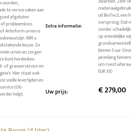
zwartwit. Zeer v
en worden,
materiaalgebruik
ade te veroorzaken aan
uit BioTec3, een 
n goed afgeloten
oorsprong. Dat na
 of probleemloos
Extra informatie
:
zonder schadelij
3 of Arboform urnen is
op vriendelijke w
ubewustzijn. Wilt u
grondsamenstelli
 uitstekende keuze. Ze
binnen 3 uur. De
ionele urnen en zorgen
jarenlang binnen
are kunt herdenken.
urn roest uitera
ul- of graveerservice en
EUR 310
ina's. Hier staat ook
ze snelle levertijden en
service (06-
€
279,00
Uw prijs:
verder helpt.
e Boom (4 liter)