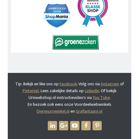
Tip: Bekijk en like ons op
Facebook
. Volg ons via
Instagram
of
Pinterest
. Lees zakelijke details op
LinkedIn
. Of bekijk
Urnwebshop.nl instructievideo's via
You Tube
.
En bezoek ook eens onze Voordeelwebwinkels
Dierenurnwinkel.nl
en
Graflantaarn.nl