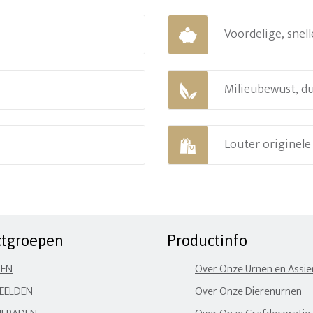
Voordelige, snell
Milieubewust, d
Louter originel
ctgroepen
Productinfo
NEN
Over Onze Urnen en Assi
EELDEN
Over Onze Dierenurnen