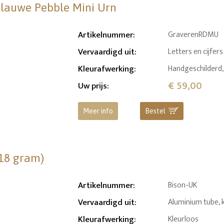
 Blauwe Pebble Mini Urn
Artikelnummer
:
GraverenRDMU
Vervaardigd uit
:
Letters en cijfers
Kleurafwerking
:
Handgeschilderd, 
€ 59,00
Uw prijs
:
Meer info
Bestel
(18 gram)
Artikelnummer
:
Bison-UK
Vervaardigd uit
:
Aluminium tube, 
Kleurafwerking
:
Kleurloos