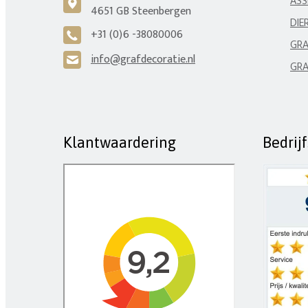
ASS
c
4651 GB Steenbergen
DIE
+31 (0)6 -38080006
A
GRA
info@grafdecoratie.nl
H
GRA
Klantwaardering
Bedrij