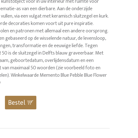
 kunstobject voor in uw interieur met ruimte voor
rematie-as van een dierbare. Aan de onderzijde
 vullen, via een vulgat met keramisch sluitzegel en kurk.
rde decoraties komen voort uit pure inspiratie.
olen en patronen met allemaal een andere oorsprong.
len gebaseerd op de wisselende natuur, de levensloop,
ngen, transformatie en de eeuwige liefde. Tegen
 50 is de sluitzegel in Delfts blauw graveerbaar. Met
naam, geboortedatum, overlijdensdatum en een
st van maximaal 50 woorden (zie voorbeeld foto en
kelen). Winkelwaarde Memento Blue Pebble Blue Flower
0
Bestel