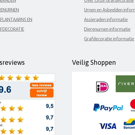
IERADEN
Over Onze Grafdecoratie
RENURNEN
Urnen en Asbeelden infor
FLANTAARNS EN
Assieraden informatie
FDECORATIE
Dierenurnen informatie
Grafdecoratie informatie
fsreviews
Veilig Shoppen