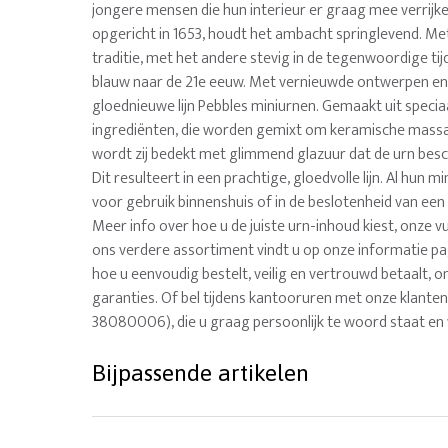
jongere mensen die hun interieur er graag mee verrijken
opgericht in 1653, houdt het ambacht springlevend. Met
traditie, met het andere stevig in de tegenwoordige tijd
blauw naar de 21e eeuw. Met vernieuwde ontwerpen en
gloednieuwe lijn Pebbles miniurnen. Gemaakt uit speci
ingrediënten, die worden gemixt om keramische massa
wordt zij bedekt met glimmend glazuur dat de urn bes
Dit resulteert in een prachtige, gloedvolle lijn. Al hun m
voor gebruik binnenshuis of in de beslotenheid van ee
Meer info over hoe u de juiste urn-inhoud kiest, onze v
ons verdere assortiment vindt u op onze informatie pag
hoe u eenvoudig bestelt, veilig en vertrouwd betaalt, on
garanties. Of bel tijdens kantooruren met onze klanten
38080006), die u graag persoonlijk te woord staat en 
Bijpassende artikelen