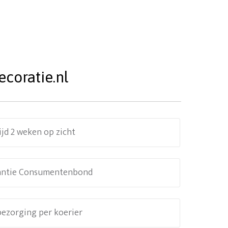
coratie.nl
ijd 2 weken op zicht
antie Consumentenbond
 bezorging per koerier