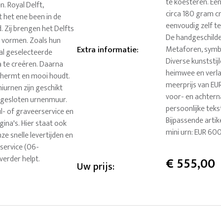
te koesteren. Een
. Royal Delft,
circa 180 gram c
 het ene been in de
eenvoudig zelf te
. Zij brengen het Delfts
De handgeschilde
 vormen. Zoals hun
Extra informatie
:
Metaforen, symb
aal geselecteerde
Diverse kunststij
 te creëren. Daarna
heimwee en verla
chermt en mooi houdt.
meerprijs van EUR
iniurnen zijn geschikt
voor- en achter
n gesloten urnenmuur.
persoonlijke tek
ul- of graveerservice en
Bijpassende arti
ina's. Hier staat ook
mini urn: EUR 60
ze snelle levertijden en
service (06-
verder helpt.
€
555,00
Uw prijs: