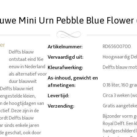
auwe Mini Urn Pebble Blue Flower (0
Artikelnummer
:
RD65600700
Delfts blauw
Vervaardigd uit
:
Hoogwaardig Del
ontstaat eind 16e
eeuw in Nederland
Kleurafwerking
:
Delfts blauw mot
als alternatief voor
As-inhoud, gewicht en
duur blauwwit
afmetingen
:
0.18 liter, 160 g
Delfts blauw niet
Levertijd
:
Circa 3 weken (w
ngestelde kleien,
In de hoogtijdagen van
Verzending
:
Gratis aangeteke
tief. Deze zijn in de
Bijzonder vorm g
ordt Delfts blauw
Royal Delft. Een 
r sinds enkele jaren
handgeschilderd 
de geschat, ook door