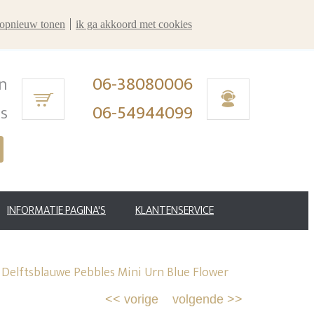
r opnieuw tonen
ik ga akkoord met cookies
n
06-38080006
ms
06-54944099
INFORMATIE PAGINA'S
KLANTENSERVICE
elftsblauwe Pebbles Mini Urn Blue Flower
<<
vorige
volgende
>>