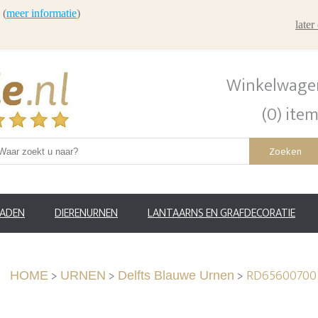
 (
meer informatie
)
late
Winkelwage
(0) ite
Zoeken
RADEN
DIERENURNEN
LANTAARNS EN GRAFDECORATIE
>
>
>
RD65600700 D
HOME
URNEN
Delfts Blauwe Urnen