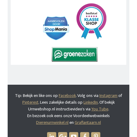
Tip: Bekijk en like ons op
Facebook
. Volg ons via
Instagram
of
Pinterest
. Lees zakelijke details op
LinkedIn
. Of bekijk
Urnwebshop.nl instructievideo's via
You Tube
.
En bezoek ook eens onze Voordeelwebwinkels
Dierenurnwinkel.nl
en
Graflantaarn.nl