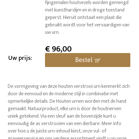
fijngemalen houtvezels worden gemengd
met kunstharslijm en in droge toestand
geperst. Hieruit ontstaat een plaat die
gebruikt wordt voor het vervaardigen van
uw urn.
€
96,00
Uw prijs:
Bestel
De vormgeving van deze houten verstrooi urn kenmerkt zich
door de eenvoud en de moderne stijl in combinatie met
opmerkelijke details. De Houten urnen worden met de hand
gemaakt. Natuurproduct, elke urn is door de houtnerven
uniek getekend. Via een sleuf aan de bovenzijde kunt u
eenvoudig de as verstrooien van een dierbare. Meer info
over hoe u de juiste urn-inhoud kiest, onze vul- of
graveerservice en ons verdere assortiment vindt u op onze