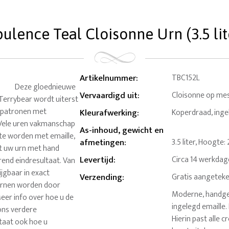
ulence Teal Cloisonne Urn (3.5 lit
Artikelnummer
:
TBC152L
Deze gloednieuwe
Vervaardigd uit
:
Cloisonne op me
errybear wordt uiterst
e patronen met
Kleurafwerking
:
Koperdraad, ingek
Vele uren vakmanschap
As-inhoud, gewicht en
 te worden met emaille,
afmetingen
:
3.5 liter, Hoogte
dt uw urn met hand
Levertijd
:
Circa 14 werkda
rend eindresultaat. Van
ijgbaar in exact
Verzending
:
Gratis aangeteke
 urnen worden door
Moderne, handge
eer info over hoe u de
ingelegd emaille
 ons verdere
Hierin past alle 
staat ook hoe u