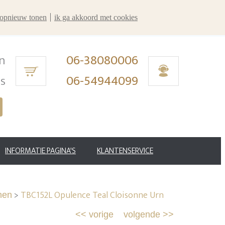
r opnieuw tonen
ik ga akkoord met cookies
n
06-38080006
ms
06-54944099
INFORMATIE PAGINA'S
KLANTENSERVICE
>
TBC152L Opulence Teal Cloisonne Urn
nen
<<
vorige
volgende
>>