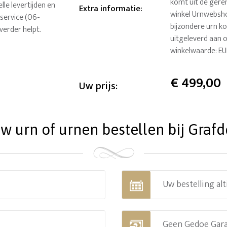
komt uit de gere
lle levertijden en
Extra informatie
:
winkel Urnwebsho
service (06-
bijzondere urn k
verder helpt.
uitgeleverd aan o
winkelwaarde: E
€
499,00
Uw prijs:
 urn of urnen bestellen bij Grafde
Uw bestelling alt
Geen Gedoe Gar