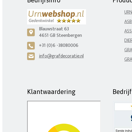
Bedrijfsinfo
Produ
UR
ASB
Blauwstraat 63
ASS
c
4651 GB Steenbergen
DIE
+31 (0)6 -38080006
A
GRA
info@grafdecoratie.nl
H
GRA
Klantwaardering
Bedrij