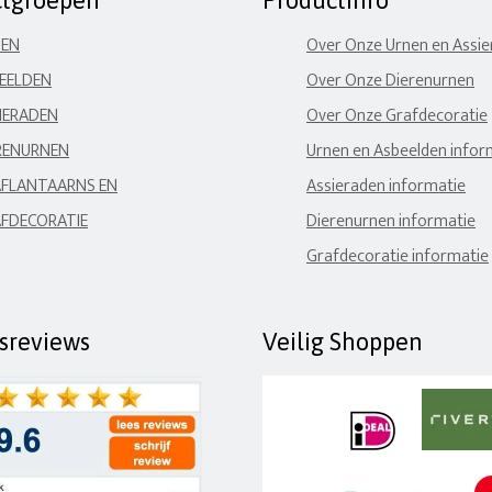
ctgroepen
Productinfo
NEN
Over Onze Urnen en Assi
EELDEN
Over Onze Dierenurnen
IERADEN
Over Onze Grafdecoratie
RENURNEN
Urnen en Asbeelden infor
FLANTAARNS EN
Assieraden informatie
FDECORATIE
Dierenurnen informatie
Grafdecoratie informatie
fsreviews
Veilig Shoppen