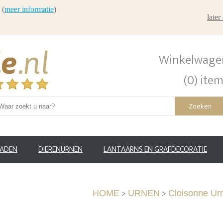
 (
meer informatie
)
late
Winkelwage
(0) ite
Zoeken
RADEN
DIERENURNEN
LANTAARNS EN GRAFDECORATIE
>
>
HOME
URNEN
Cloisonne Ur