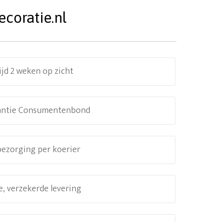
coratie.nl
ijd 2 weken op zicht
antie Consumentenbond
 bezorging per koerier
e, verzekerde levering