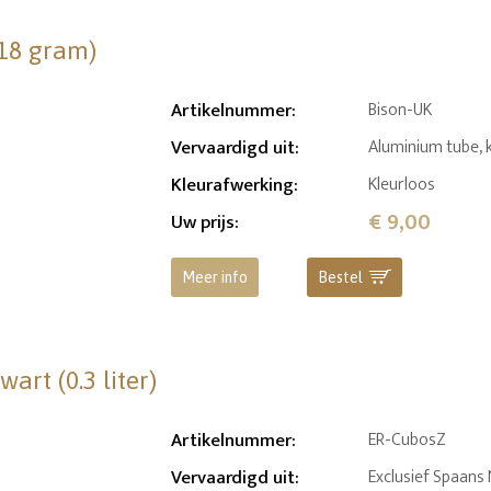
(18 gram)
Artikelnummer
:
Bison-UK
Vervaardigd uit
:
Aluminium tube, 
Kleurafwerking
:
Kleurloos
€ 9,00
Uw prijs
:
Meer info
Bestel
rt (0.3 liter)
Artikelnummer
:
ER-CubosZ
Vervaardigd uit
:
Exclusief Spaan