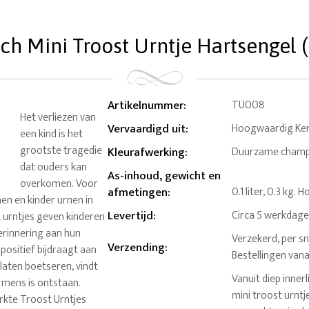
h Mini Troost Urntje Hartsengel (0
Artikelnummer
:
TU008
Het verliezen van
Vervaardigd uit
:
Hoogwaardig Ke
een kind is het
grootste tragedie
Kleurafwerking
:
Duurzame champa
dat ouders kan
As-inhoud, gewicht en
overkomen. Voor
afmetingen
:
0.1 liter, 0.3 kg.
en en kinder urnen in
Levertijd
:
Circa 5 werkdag
t urntjes geven kinderen
erinnering aan hun
Verzekerd, per sn
Verzending
:
 positief bijdraagt aan
Bestellingen van
laten boetseren, vindt
Vanuit diep inne
 mens is ontstaan.
mini troost urnt
rkte Troost Urntjes