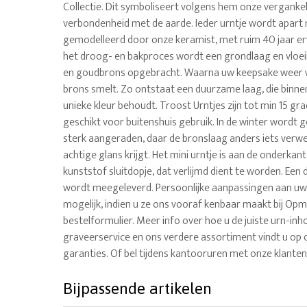
Collectie. Dit symboliseert volgens hem onze vergankel
verbondenheid met de aarde. Ieder urntje wordt apart
gemodelleerd door onze keramist, met ruim 40 jaar erv
het droog- en bakproces wordt een grondlaag en vlo
en goudbrons opgebracht. Waarna uw keepsake weer w
brons smelt. Zo ontstaat een duurzame laag, die binne
unieke kleur behoudt. Troost Urntjes zijn tot min 15 gr
geschikt voor buitenshuis gebruik. In de winter wordt
sterk aangeraden, daar de bronslaag anders iets verwe
achtige glans krijgt. Het mini urntje is aan de onderkan
kunststof sluitdopje, dat verlijmd dient te worden. Een d
wordt meegeleverd. Persoonlijke aanpassingen aan uw 
mogelijk, indien u ze ons vooraf kenbaar maakt bij Op
bestelformulier. Meer info over hoe u de juiste urn-inho
graveerservice en ons verdere assortiment vindt u op on
garanties. Of bel tijdens kantooruren met onze klante
Bijpassende artikelen