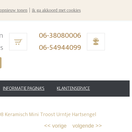
r opnieuw tonen
ik ga akkoord met cookies
n
06-38080006
ms
06-54944099
INFORMATIE PAGINA'S
KLANTENSERVICE
8 Keramisch Mini Troost Urntje Hartsengel
<<
vorige
volgende
>>