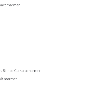
wart marmer
aans Bianco Carrara marmer
 wit marmer