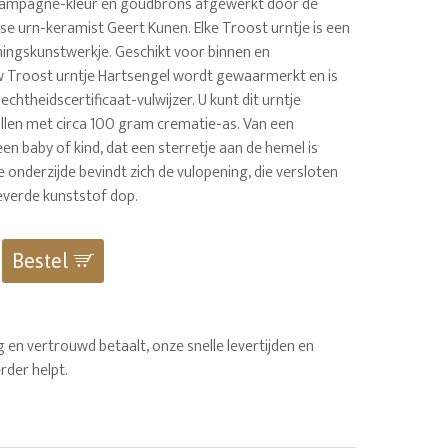
hampagne-kleur en goudbrons afgewerkt door de
e urn-keramist Geert Kunen. Elke Troost urntje is een
ngskunstwerkje. Geschikt voor binnen en
w Troost urntje Hartsengel wordt gewaarmerkt en is
echtheidscertificaat-vulwijzer. U kunt dit urntje
ullen met circa 100 gram crematie-as. Van een
een baby of kind, dat een sterretje aan de hemel is
onderzijde bevindt zich de vulopening, die versloten
everde kunststof dop.
Bestel
 en vertrouwd betaalt, onze snelle levertijden en
rder helpt.