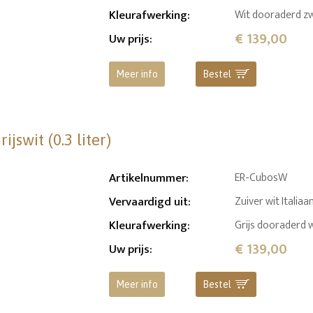
Kleurafwerking
:
Wit dooraderd z
€ 139,00
Uw prijs
:
Meer info
Bestel
swit (0.3 liter)
Artikelnummer
:
ER-CubosW
Vervaardigd uit
:
Zuiver wit Itali
Kleurafwerking
:
Grijs dooraderd
€ 139,00
Uw prijs
:
Meer info
Bestel