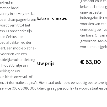
gemaakt en in c
ijkheid en
bekende Limburgs
 met de hand
uniek asbestemmi
aring in de vingers. Na
Extra informatie
:
buitengebruik. U
eibaar champagne-brons
voorzien van een 
ordt verhit tot het
eenvoudig zelf v
nshuis onbeperkt zijn
dierbare. Of van 
aden Celsius ook
geworden. Aan de 
 goed afdekken echter
wordt met bijgel
ert, een mooie platina-
t voorzien van een
uidelijke vulhandleiding
€
63,00
Uw prijs:
Troost Urntje zijn
merking op uw
ud kiest, onze vul- of
ze informatie pagina's. Hier staat ook hoe u eenvoudig bestelt, veilig
nservice (06-38080006), die u graag persoonlijk te woord staat en ve