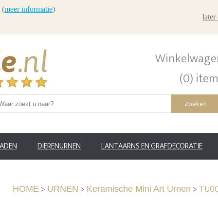
 (
meer informatie
)
late
Winkelwage
(0) ite
Zoeken
RADEN
DIERENURNEN
LANTAARNS EN GRAFDECORATIE
>
>
>
TU00
HOME
URNEN
Keramische Mini Art Urnen