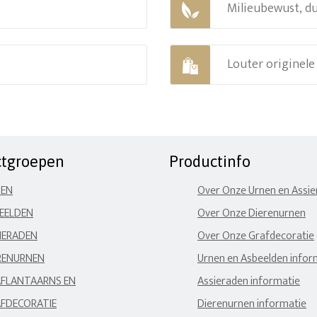
Milieubewust, d
Louter originel
ctgroepen
Productinfo
NEN
Over Onze Urnen en Assi
EELDEN
Over Onze Dierenurnen
IERADEN
Over Onze Grafdecoratie
RENURNEN
Urnen en Asbeelden infor
FLANTAARNS EN
Assieraden informatie
FDECORATIE
Dierenurnen informatie