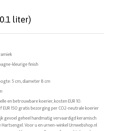
.1 liter)
ramiek
gne-kleurige finish
 Hoogte: 5 cm, diameter 8 cm
en
elle en betrouwbare koerier, kosten EUR 10.
af EUR 150 gratis bezorging per CO2-neutrale koerier
rlijk gevoel geheel handmatig vervaardigd keramisch
je Hartsengel. Voor u en urnen-winkel Urnwebshop.nl