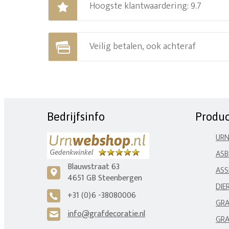
Hoogste klantwaardering: 9.7
Veilig betalen, ook achteraf
Bedrijfsinfo
Produ
UR
ASB
Blauwstraat 63
ASS
c
4651 GB Steenbergen
DIE
+31 (0)6 -38080006
A
GRA
info@grafdecoratie.nl
H
GRA