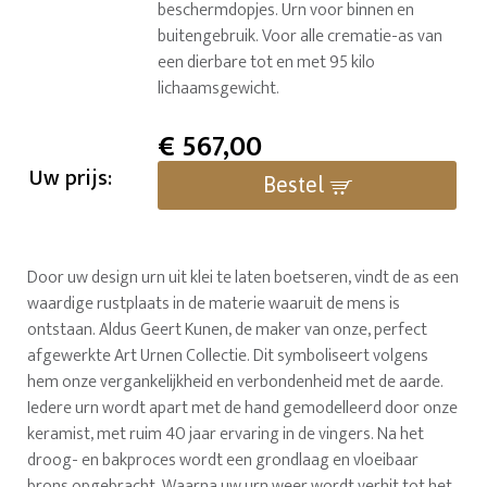
beschermdopjes. Urn voor binnen en
buitengebruik. Voor alle crematie-as van
een dierbare tot en met 95 kilo
lichaamsgewicht.
€
567,00
Uw prijs:
Bestel
Door uw design urn uit klei te laten boetseren, vindt de as een
waardige rustplaats in de materie waaruit de mens is
ontstaan. Aldus Geert Kunen, de maker van onze, perfect
afgewerkte Art Urnen Collectie. Dit symboliseert volgens
hem onze vergankelijkheid en verbondenheid met de aarde.
Iedere urn wordt apart met de hand gemodelleerd door onze
keramist, met ruim 40 jaar ervaring in de vingers. Na het
droog- en bakproces wordt een grondlaag en vloeibaar
brons opgebracht. Waarna uw urn weer wordt verhit tot het