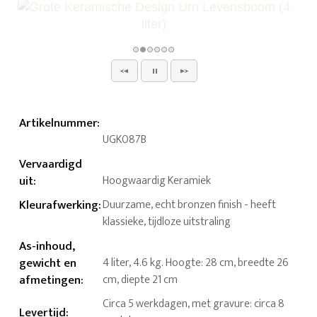
Artikelnummer
:
UGK087B
Vervaardigd
uit
:
Hoogwaardig Keramiek
Kleurafwerking
:
Duurzame, echt bronzen finish - heeft
klassieke, tijdloze uitstraling
As-inhoud,
gewicht en
4 liter, 4.6 kg. Hoogte: 28 cm, breedte 26
afmetingen
:
cm, diepte 21 cm
Circa 5 werkdagen, met gravure: circa 8
Levertijd
: