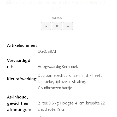
Artikelnummer
:
UGK089AT
Vervaardigd
uit
:
Hoogwaardig Keramiek
Duurzame, echt bronzen finish - heeft
Kleurafwerking
:
klassieke, tijdloze uitstraling.
Goudbronzen hartje
As-inhoud,
gewicht en
2 liter, 3.6 kg. Hoogte: 41 cm, breedte 22
afmetingen
:
cm, diepte: 19 cm