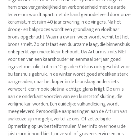
hem onze vergankelijkheid en verbondenheid met de aarde.
Iedere urn wordt apart met de hand gemodelleerd door onze
keramist, met ruim 40 jaar ervaring in de vingers. Na het
droog- en bakproces wordt een grondlaag en vloeibaar
brons opgebracht. Waarna uw urn weer wordt verhit tot het
brons smelt. Zo ontstaat een duurzame laag, die binnenshuis
onbeperkt zijn unieke kleur behoudt. Uw Art urn is, mits NIET
voorzien van een kaarshouder en eenmaal per jaar goed
ingevet met olie, tot min 10 graden Celsius ook geschikt voor
buitenshuis gebruik. In de winter wordt goed afdekken sterk
aangeraden, daar het koper in de bronslaag anders iets
verweert, een mooie platina-achtige glans krijgt. De urn is
aan de onderkant voorzien van een kunststof sluiting, die
verlijmd kan worden. Een duidelijke vulhandleiding wordt
meegeleverd. Persoonlijke aanpassingen aan de Art urn van
uw keuze zijn mogelijk, vertel ze ons. Of zet ze bij de
Opmerking op uw bestelformulier. Meer info over hoe u de
juiste urn-inhoud kiest, onze vul- of graveerservice en ons