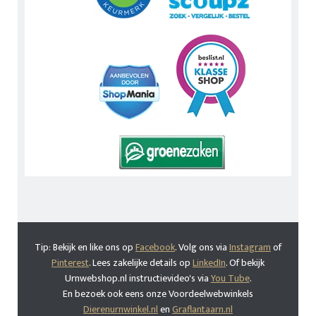
Tip: Bekijk en like ons op
Facebook
. Volg ons via
Instagram
of
Pinterest
. Lees zakelijke details op
LinkedIn
. Of bekijk
Urnwebshop.nl instructievideo's via
You Tube
.
En bezoek ook eens onze Voordeelwebwinkels
Dierenurnwinkel.nl
en
Graflantaarn.nl