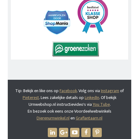
Tip: Bekijk en like ons op
Facebook
. Volg ons via
Instagram
of
Pinterest
. Lees zakelijke details op
LinkedIn
. Of bekijk
Urnwebshop.nl instructievideo's via
You Tube
.
En bezoek ook eens onze Voordeelwebwinkels
Dierenurnwinkel.nl
en
Graflantaarn.nl