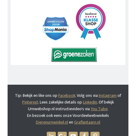
Tip: Bekijk en like ons op
Facebook
. Volg ons via
Instagram
of
Pinterest
. Lees zakelijke details op
LinkedIn
. Of bekijk
Urnwebshop.nl instructievideo's via
You Tube
.
En bezoek ook eens onze Voordeelwebwinkels
Dierenurnwinkel.nl
en
Graflantaarn.nl