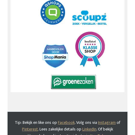
Tip: Bekijk en like ons op
Facebook
. Volg ons via
Instagram
of
Pinterest
. Lees zakelijke details op
LinkedIn
. Of bekijk