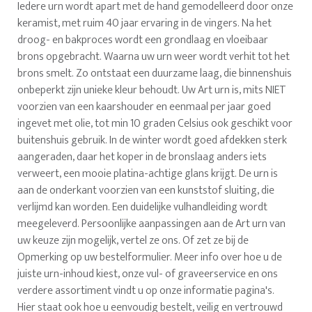
Iedere urn wordt apart met de hand gemodelleerd door onze
keramist, met ruim 40 jaar ervaring in de vingers. Na het
droog- en bakproces wordt een grondlaag en vloeibaar
brons opgebracht. Waarna uw urn weer wordt verhit tot het
brons smelt. Zo ontstaat een duurzame laag, die binnenshuis
onbeperkt zijn unieke kleur behoudt. Uw Art urn is, mits NIET
voorzien van een kaarshouder en eenmaal per jaar goed
ingevet met olie, tot min 10 graden Celsius ook geschikt voor
buitenshuis gebruik. In de winter wordt goed afdekken sterk
aangeraden, daar het koper in de bronslaag anders iets
verweert, een mooie platina-achtige glans krijgt. De urn is
aan de onderkant voorzien van een kunststof sluiting, die
verlijmd kan worden. Een duidelijke vulhandleiding wordt
meegeleverd. Persoonlijke aanpassingen aan de Art urn van
uw keuze zijn mogelijk, vertel ze ons. Of zet ze bij de
Opmerking op uw bestelformulier. Meer info over hoe u de
juiste urn-inhoud kiest, onze vul- of graveerservice en ons
verdere assortiment vindt u op onze informatie pagina's.
Hier staat ook hoe u eenvoudig bestelt, veilig en vertrouwd