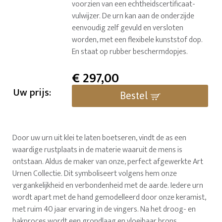
voorzien van een echtheidscertificaat-
vulwijzer. De urn kan aan de onderzijde
eenvoudig zelf gevuld en versloten
worden, met een flexibele kunststof dop.
En staat op rubber beschermdopjes.
€
297,00
Uw prijs:
Bestel
Door uw urn uit klei te laten boetseren, vindt de as een
waardige rustplaats in de materie waaruit de mens is
ontstaan. Aldus de maker van onze, perfect afgewerkte Art
Urnen Collectie. Dit symboliseert volgens hem onze
vergankelijkheid en verbondenheid met de aarde. Iedere urn
wordt apart met de hand gemodelleerd door onze keramist,
met ruim 40 jaar ervaring in de vingers. Na het droog- en
bakproces wordt een grondlaag en vloeibaar brons