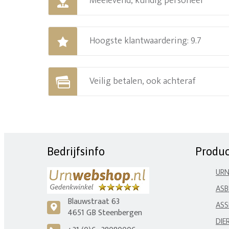
Meelevend, kundig personeel
Hoogste klantwaardering: 9.7
Veilig betalen, ook achteraf
Bedrijfsinfo
Produ
UR
ASB
Blauwstraat 63
ASS
c
4651 GB Steenbergen
DIE