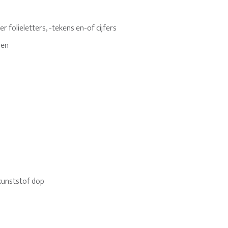
 folieletters, -tekens en-of cijfers
ren
kunststof dop