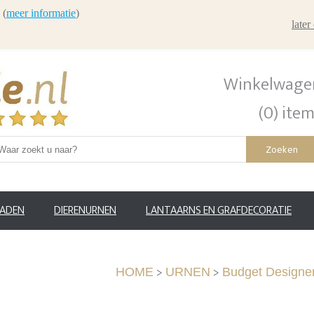
 (
meer informatie
)
late
Winkelwage
(0) ite
Zoeken
RADEN
DIERENURNEN
LANTAARNS EN GRAFDECORATIE
>
>
HOME
URNEN
Budget Designe