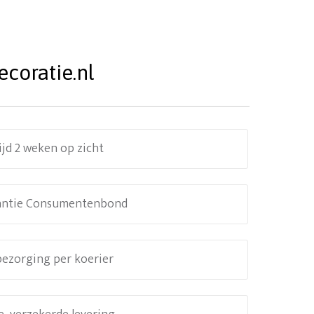
coratie.nl
ijd 2 weken op zicht
antie Consumentenbond
 bezorging per koerier