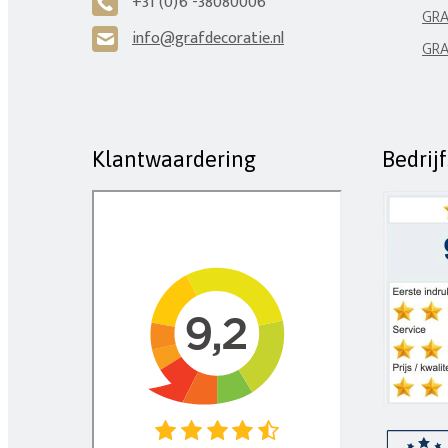
+31 (0)6 -38080006
A
GRA
info@grafdecoratie.nl
H
GRA
Klantwaardering
Bedrij