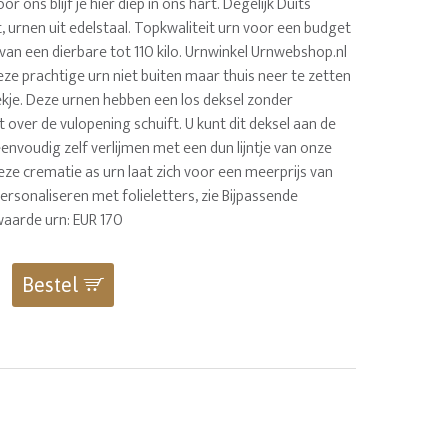
oor ons blijf je hier diep in ons hart. Degelijk Duits
, urnen uit edelstaal. Topkwaliteit urn voor een budget
as van een dierbare tot 110 kilo. Urnwinkel Urnwebshop.nl
ze prachtige urn niet buiten maar thuis neer te zetten
kje. Deze urnen hebben een los deksel zonder
 over de vulopening schuift. U kunt dit deksel aan de
eenvoudig zelf verlijmen met een dun lijntje van onze
eze crematie as urn laat zich voor een meerprijs van
ersonaliseren met folieletters, zie Bijpassende
waarde urn: EUR 170
Bestel