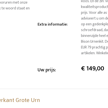
Roos. En de zin: V
ntooruren met onze
kwaliteitsproduct
k te woord staat en
prijs. Voor alle 
adviseert u om de
Extra informatie
:
op een gedenkple
schroefdraad, dat
binnenzijde heel 
Bison Urnenkit. D
EUR 79 prachtig p
artikelen. Winkel
€
149,00
Uw prijs:
erkant Grote Urn