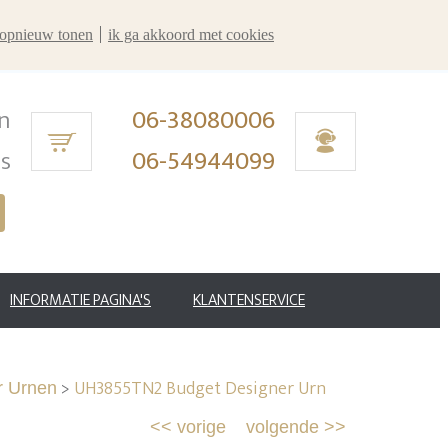
r opnieuw tonen
ik ga akkoord met cookies
n
06-38080006
ms
06-54944099
INFORMATIE PAGINA'S
KLANTENSERVICE
>
UH3855TN2 Budget Designer Urn
r Urnen
<<
vorige
volgende
>>