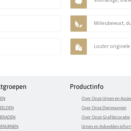
Voordelige, snell
Milieubewust, d
Louter originel
ctgroepen
Productinfo
NEN
Over Onze Urnen en Assi
EELDEN
Over Onze Dierenurnen
IERADEN
Over Onze Grafdecoratie
RENURNEN
Urnen en Asbeelden infor