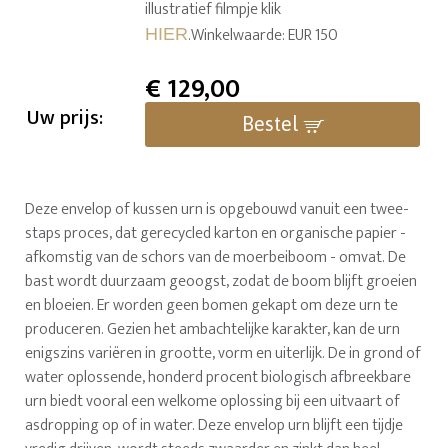
illustratief filmpje klik
.Winkelwaarde: EUR 150
HIER
€
129,00
Uw prijs:
Bestel
Deze envelop of kussen urn is opgebouwd vanuit een twee-
staps proces, dat gerecycled karton en organische papier -
afkomstig van de schors van de moerbeiboom - omvat. De
bast wordt duurzaam geoogst, zodat de boom blijft groeien
en bloeien. Er worden geen bomen gekapt om deze urn te
produceren. Gezien het ambachtelijke karakter, kan de urn
enigszins variëren in grootte, vorm en uiterlijk. De in grond of
water oplossende, honderd procent biologisch afbreekbare
urn biedt vooral een welkome oplossing bij een uitvaart of
asdropping op of in water. Deze envelop urn blijft een tijdje